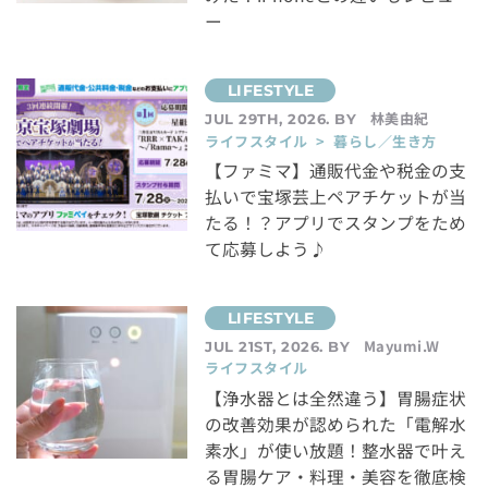
ー
林美由紀
JUL 29TH, 2026. BY
ライフスタイル > 暮らし／生き方
【ファミマ】通販代金や税金の支
払いで宝塚芸上ペアチケットが当
たる！？アプリでスタンプをため
て応募しよう♪
Mayumi.W
JUL 21ST, 2026. BY
ライフスタイル
【浄水器とは全然違う】胃腸症状
の改善効果が認められた「電解水
素水」が使い放題！整水器で叶え
る胃腸ケア・料理・美容を徹底検