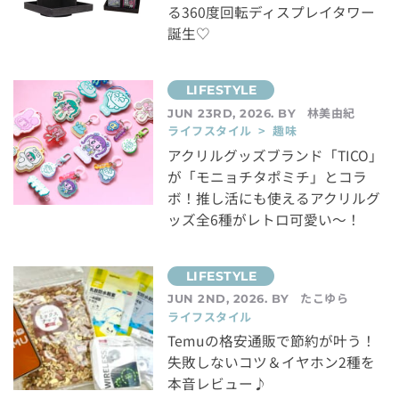
る360度回転ディスプレイタワー
誕生♡
林美由紀
JUN 23RD, 2026. BY
ライフスタイル > 趣味
アクリルグッズブランド「TICO」
が「モニョチタポミチ」とコラ
ボ！推し活にも使えるアクリルグ
ッズ全6種がレトロ可愛い～！
たこゆら
JUN 2ND, 2026. BY
ライフスタイル
Temuの格安通販で節約が叶う！
失敗しないコツ＆イヤホン2種を
本音レビュー♪