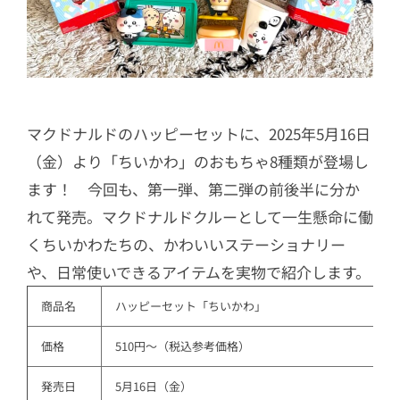
2.1
【10月29日～】ちいかわベーカリ
ー
2.2
【10月21日～】ちいかわ×ビヒダ
ス
2.3
【10月17日～】「期間限定 ちい
マクドナルドのハッピーセットに、2025年5月16日
かわカップスープ＜カニ香るクリー
（金）より「ちいかわ」のおもちゃ8種類が登場し
ミートマトポタージュ＞」など
ます！ 今回も、第一弾、第二弾の前後半に分か
2.4
【10月1日～】「いもむしパン」
れて発売。マクドナルドクルーとして一生懸命に働
2.5
【9月30日～】「ちいかわ つりグ
くちいかわたちの、かわいいステーショナリー
ミ」
や、日常使いできるアイテムを実物で紹介します。
2.6
【9月30日～】「ちいかわ キャラ
商品名
ハッピーセット「ちいかわ」
パキ」
価格
510円～（税込参考価格）
2.7
【9月24日～】ファミマ限定「ちい
かわまんまる焼き」
発売日
5月16日（金）