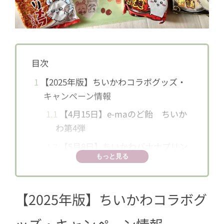
目次
1
【2025年版】ちいかわコラボグッズ・
キャンペーン情報
1.1
【4月15日】e-maのど飴 ちいか
わ第4弾
1.2
【5月8日】ちいかわバナナプリン
もっと見る
ケーキ
1.3
【4月15日】e-maのど飴 ちいか
わ第4弾
【2025年版】ちいかわコラボグ
1.4
【4月7日】ちいかわ焼き 横浜ワー