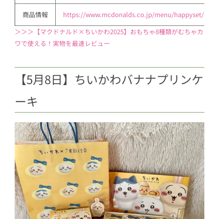
2.8
【8月30日～】ハッピーセット「ち
商品情報
https://www.mcdonalds.co.jp/menu/happyset/
いかわ」
＞＞＞【マクドナルド×ちいかわ2025】おもちゃ8種類がむちゃカ
2.9
【8月4日～】ちいかわコンビーフ
ワで使える！実物を最速レビュー
2.10
【7月25日〜】ライトオン×『ち
いかわ』オリジナルアイテム
【5月8日】ちいかわバナナプリンケ
2.11
【7月22日〜】ちいかわバナナプ
ーキ
リンケーキ
2.12
【7⽉中旬】粧美堂コラボヘアア
イテム
2.13
【7月11日〜】ちいかわ鬼辛カレ
ー＜ビーフ＞
2.14
【7月1日〜】ロリポップチョコチ
ャーム
2.15
【7月上旬〜】ちいかわアームカ