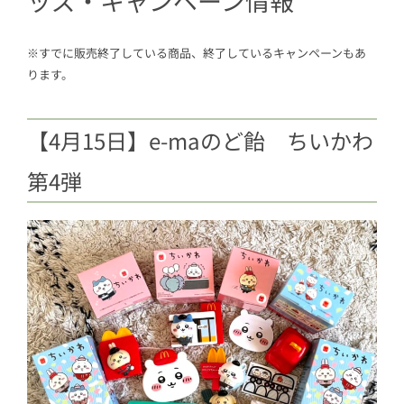
ッズ・キャンペーン情報
ルドポーターズ店 オープン
1.5
【4月2日】ちいかわ 液体ムヒS2a
※すでに販売終了している商品、終了しているキャンペーンもあ
第②類医薬品
ります。
1.6
【3月24日】ちいかわ ちろるちょ
こ缶
【4月15日】e-maのど飴 ちいかわ
1.7
【2月20日】セブン限定ちいかわア
イス
第4弾
1.8
【2月20日】100均新作雑貨
1.9
【1月21日】ファミマ限定「ちいか
わ わっふれーむ」
1.10
【1月9日】セブン×ちいかわ オ
リジナルジッパーパック※終了
2
【2024年以前〜】ちいかわコラボグッ
ズ・キャンペーン情報