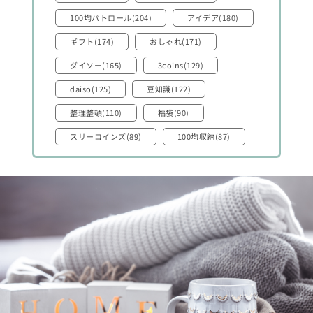
100均パトロール(204)
アイデア(180)
ギフト(174)
おしゃれ(171)
ダイソー(165)
3coins(129)
daiso(125)
豆知識(122)
整理整頓(110)
福袋(90)
スリーコインズ(89)
100均収納(87)