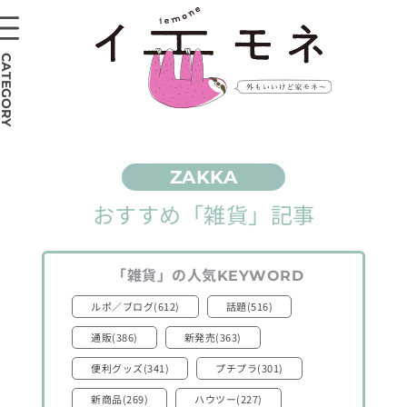
CATEGORY
おすすめ
「雑貨」
記事
「雑貨」
の人気
KEYWORD
ルポ／ブログ(612)
話題(516)
通販(386)
新発売(363)
便利グッズ(341)
プチプラ(301)
新商品(269)
ハウツー(227)