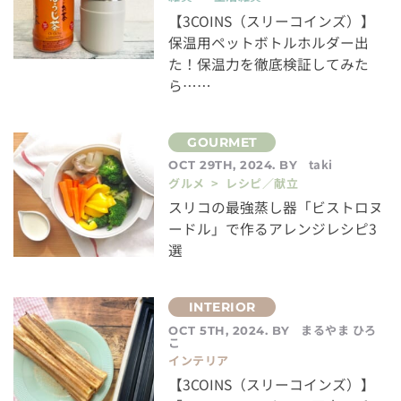
【3COINS（スリーコインズ）】
保温用ペットボトルホルダー出
た！保温力を徹底検証してみた
ら……
taki
OCT 29TH, 2024. BY
グルメ > レシピ／献立
スリコの最強蒸し器「ビストロヌ
ードル」で作るアレンジレシピ3
選
まるやま ひろ
OCT 5TH, 2024. BY
こ
インテリア
【3COINS（スリーコインズ）】