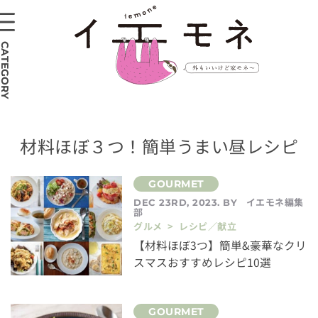
CATEGORY
材料ほぼ３つ！簡単うまい昼レシピ
イエモネ編集
DEC 23RD, 2023. BY
部
グルメ > レシピ／献立
【材料ほぼ3つ】簡単&豪華なクリ
スマスおすすめレシピ10選