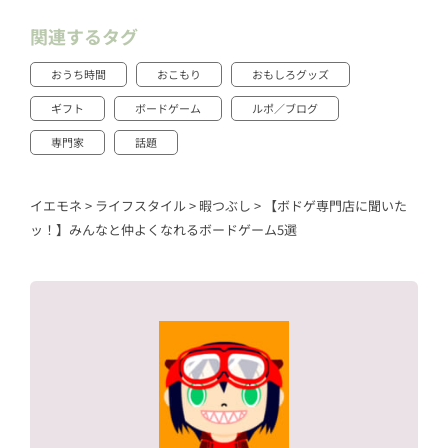
関連するタグ
おうち時間
おこもり
おもしろグッズ
ギフト
ボードゲーム
ルポ／ブログ
専門家
話題
イエモネ
>
ライフスタイル
>
暇つぶし
>
【ボドゲ専門店に聞いた
ッ！】みんなと仲よくなれるボードゲーム5選