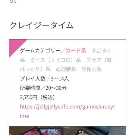
う。
クレイジータイム
ゲームカテゴリー／
カード系
すごろく
系 ダイス（サイコロ）系 ブラフ（嘘
はったり）系 心理戦系 想像力系
プレイ人数／3～14人
所要時間／20～30分
2,750円（税込）
https://jellyjellycafe.com/games/crazyt
ime