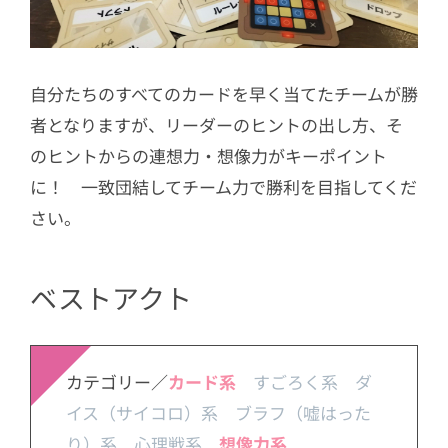
自分たちのすべてのカードを早く当てたチームが勝
者となりますが、リーダーのヒントの出し方、そ
のヒントからの連想力・想像力がキーポイント
に！ 一致団結してチーム力で勝利を目指してくだ
さい。
ベストアクト
カテゴリー／
カード系
すごろく系 ダ
イス（サイコロ）系
ブラフ（嘘はった
り）系 心理戦系
想像力系