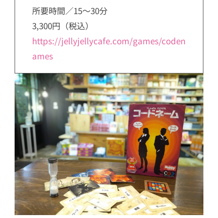
所要時間／15～30分
3,300円（税込）
https://jellyjellycafe.com/games/coden
ames