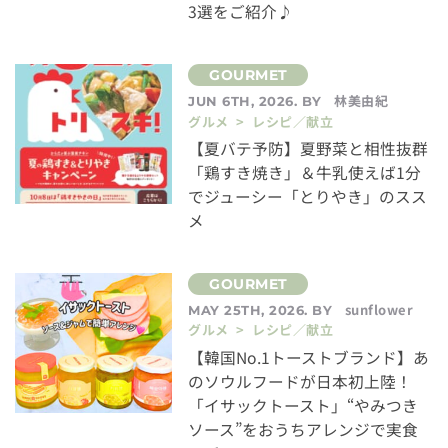
3選をご紹介♪
林美由紀
JUN 6TH, 2026. BY
グルメ > レシピ／献立
【夏バテ予防】夏野菜と相性抜群
「鶏すき焼き」＆牛乳使えば1分
でジューシー「とりやき」のスス
メ
sunflower
MAY 25TH, 2026. BY
グルメ > レシピ／献立
【韓国No.1トーストブランド】あ
のソウルフードが日本初上陸！
「イサックトースト」“やみつき
ソース”をおうちアレンジで実食