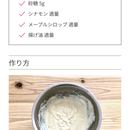
砂糖 5g
シナモン 適量
メープルシロップ 適量
揚げ油 適量
作り方