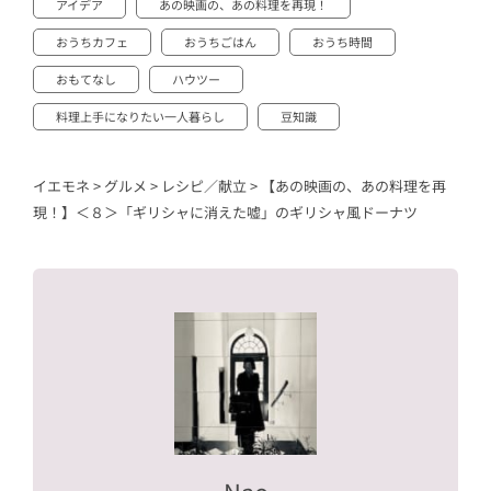
アイデア
あの映画の、あの料理を再現！
おうちカフェ
おうちごはん
おうち時間
おもてなし
ハウツー
料理上手になりたい一人暮らし
豆知識
イエモネ
>
グルメ
>
レシピ／献立
>
【あの映画の、あの料理を再
現！】＜８＞「ギリシャに消えた嘘」のギリシャ風ドーナツ
Nao