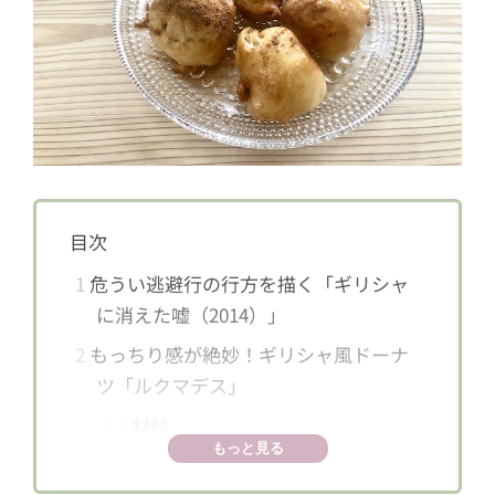
目次
1
危うい逃避行の行方を描く「ギリシャ
に消えた嘘（2014）」
2
もっちり感が絶妙！ギリシャ風ドーナ
ツ「ルクマデス」
2.1
材料
もっと見る
2.2
作り方