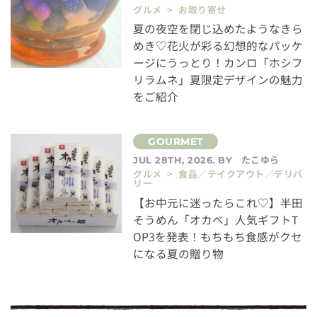
グルメ > お取り寄せ
夏の夜空を閉じ込めたようなきら
めき♡花火が彩る幻想的なパッケ
ージにうっとり！カンロ「ホシフ
リラムネ」夏限定デザインの魅力
をご紹介
たこゆら
JUL 28TH, 2026. BY
グルメ > 食品／テイクアウト／デリバ
リー
【お中元に迷ったらこれ♡】半田
そうめん「オカベ」人気ギフトT
OP3を発表！もちもち食感がクセ
になる夏の贈り物