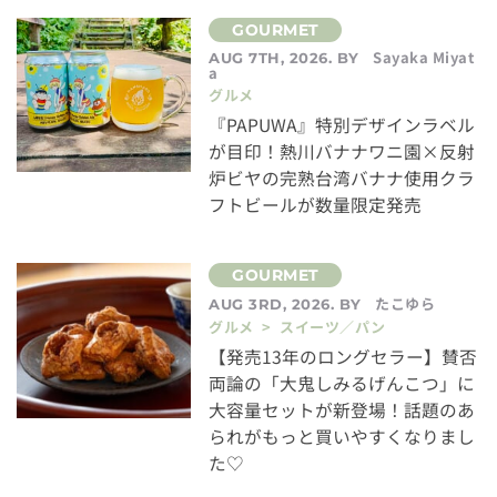
Sayaka Miyat
AUG 7TH, 2026. BY
a
グルメ
『PAPUWA』特別デザインラベル
が目印！熱川バナナワニ園×反射
炉ビヤの完熟台湾バナナ使用クラ
フトビールが数量限定発売
たこゆら
AUG 3RD, 2026. BY
グルメ > スイーツ／パン
【発売13年のロングセラー】賛否
両論の「大鬼しみるげんこつ」に
大容量セットが新登場！話題のあ
られがもっと買いやすくなりまし
た♡