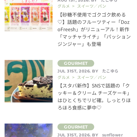
グルメ > スイーツ／パン
【砂糖不使用でゴクゴク飲める
♡】話題のフルーツティー「Doz
oFreesh」がリニューアル！新作
「マッチャライチ」「パッション
ジンジャー」も登場
たこゆら
JUL 31ST, 2026. BY
グルメ > スイーツ／パン
【スタバ新作】SNSで話題の「ク
ッキー＆クリーム チーズケーキ」
はひとくちでリピ確。しっとりほ
ろほろ食感に夢中♡
sunflower
JUL 31ST, 2026. BY