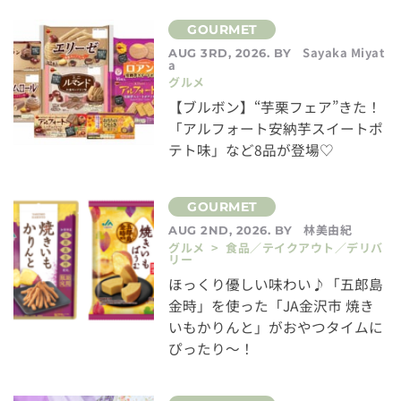
Sayaka Miyat
AUG 3RD, 2026. BY
a
グルメ
【ブルボン】“芋栗フェア”きた！
「アルフォート安納芋スイートポ
テト味」など8品が登場♡
林美由紀
AUG 2ND, 2026. BY
グルメ > 食品／テイクアウト／デリバ
リー
ほっくり優しい味わい♪「五郎島
金時」を使った「JA金沢市 焼き
いもかりんと」がおやつタイムに
ぴったり～！