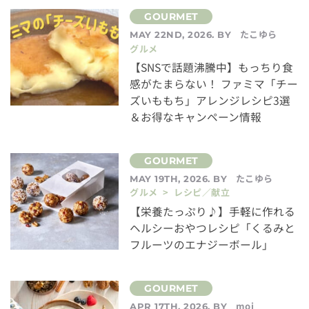
たこゆら
MAY 22ND, 2026. BY
グルメ
【SNSで話題沸騰中】もっちり食
感がたまらない！ ファミマ「チー
ズいももち」アレンジレシピ3選
＆お得なキャンペーン情報
たこゆら
MAY 19TH, 2026. BY
グルメ > レシピ／献立
【栄養たっぷり♪】手軽に作れる
ヘルシーおやつレシピ「くるみと
フルーツのエナジーボール」
moi
APR 17TH, 2026. BY