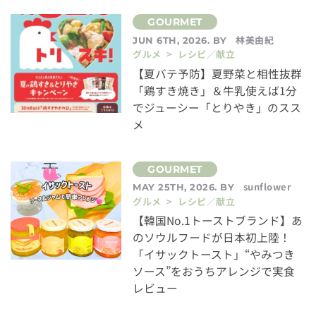
林美由紀
JUN 6TH, 2026. BY
グルメ > レシピ／献立
【夏バテ予防】夏野菜と相性抜群
「鶏すき焼き」＆牛乳使えば1分
でジューシー「とりやき」のスス
メ
sunflower
MAY 25TH, 2026. BY
グルメ > レシピ／献立
【韓国No.1トーストブランド】あ
のソウルフードが日本初上陸！
「イサックトースト」“やみつき
ソース”をおうちアレンジで実食
レビュー