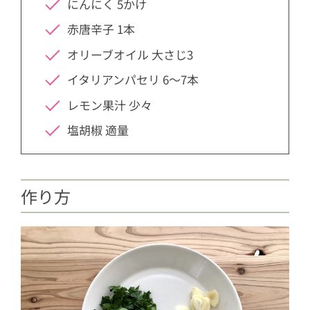
にんにく 5かけ
赤唐辛子 1本
オリーブオイル 大さじ3
イタリアンパセリ 6〜7本
レモン果汁 少々
塩胡椒 適量
作り方