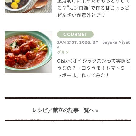
正月明けに余ったおもちどうして
る？“カンロ飴”で作る甘じょっぱ
ぜんざいが意外とアリ
Sayaka Miyat
JAN 21ST, 2026. BY
a
グルメ
Oisix＜オイシックス＞って実際ど
うなの？「コクうま！トマトミー
トボール」作ってみた！
レシピ／献立の記事一覧へ »