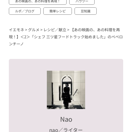
あの映画の、あの料理を再現！
ハウツー
ルポ／ブログ
簡単レシピ
豆知識
イエモネ
>
グルメ
>
レシピ／献立
>
【あの映画の、あの料理を再
現！】＜2＞「シェフ 三ツ星フードトラック始めました」のペペロ
ンチーノ
Nao
nao
／ライター