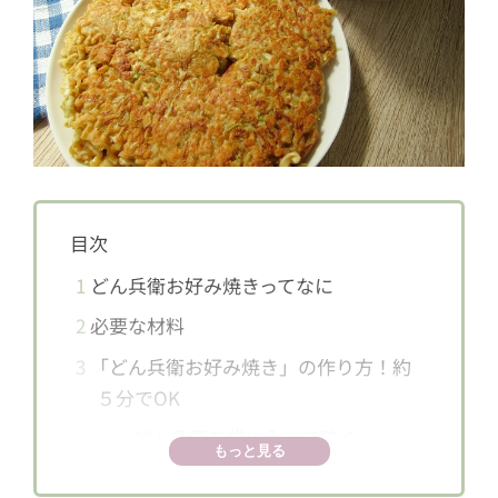
目次
1
どん兵衛お好み焼きってなに
2
必要な材料
3
「どん兵衛お好み焼き」の作り方！約
５分でOK
3.1
どん兵衛を袋に入れて砕く
もっと見る
3.2
具材をボウルに入れて混ぜあわせ