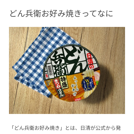
る
どん兵衛お好み焼きってなに
3.3
生地をフライパンで焼き上げて完
成
4
もちっとした麺がいい仕事をする「お
好み焼き」
5
どん兵衛で一味違ったお好み焼きを！
「どん兵衛お好み焼き」とは、日清が公式から発