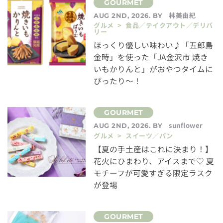
林美由紀
AUG 2ND, 2026. BY
グルメ > 食品／テイクアウト／デリバ
リー
ほっくり優しい味わい♪「五郎島
金時」を使った「JA金沢市 焼き
いもかりんと」がおやつタイムに
ぴったり～！
sunflower
AUG 2ND, 2026. BY
グルメ > スイーツ／パン
【夏の手土産はこれに決まり！】
花火にひまわり、アイスまで♡ 夏
モチーフが可愛すぎる限定ラスク
が登場