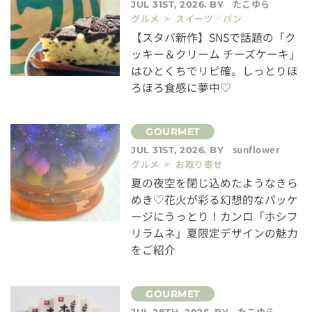
たこゆら
JUL 31ST, 2026. BY
グルメ > スイーツ／パン
【スタバ新作】SNSで話題の「ク
ッキー＆クリーム チーズケーキ」
はひとくちでリピ確。しっとりほ
ろほろ食感に夢中♡
sunflower
JUL 31ST, 2026. BY
グルメ > お取り寄せ
夏の夜空を閉じ込めたようなきら
めき♡花火が彩る幻想的なパッケ
ージにうっとり！カンロ「ホシフ
リラムネ」夏限定デザインの魅力
をご紹介
たこゆら
JUL 28TH, 2026. BY