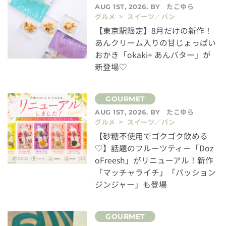
たこゆら
AUG 1ST, 2026. BY
グルメ > スイーツ／パン
【東京駅限定】8月だけの新作！
あんクリーム入りの甘じょっぱい
おかき「okaki+ あんバター」が
新登場♡
たこゆら
AUG 1ST, 2026. BY
グルメ > スイーツ／パン
【砂糖不使用でゴクゴク飲める
♡】話題のフルーツティー「Doz
oFreesh」がリニューアル！新作
「マッチャライチ」「パッション
ジンジャー」も登場