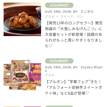
たこゆら
AUG 3RD, 2026. BY
グルメ > スイーツ／パン
【発売13年のロングセラー】賛否
両論の「大鬼しみるげんこつ」に
大容量セットが新登場！話題のあ
られがもっと買いやすくなりまし
た♡
Sayaka Miyat
AUG 3RD, 2026. BY
a
グルメ
【ブルボン】“芋栗フェア”きた！
「アルフォート安納芋スイートポ
テト味」など8品が登場♡