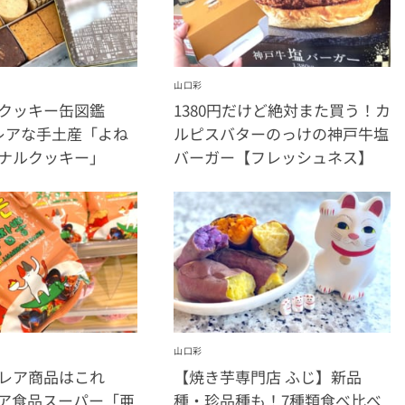
山口彩
クッキー缶図鑑
1380円だけど絶対また買う！カ
レアな手土産「よね
ルピスバターのっけの神戸牛塩
ナルクッキー」
バーガー【フレッシュネス】
山口彩
レア商品はこれ
【焼き芋専門店 ふじ】新品
ア食品スーパー「亜
種・珍品種も！7種類食べ比べ