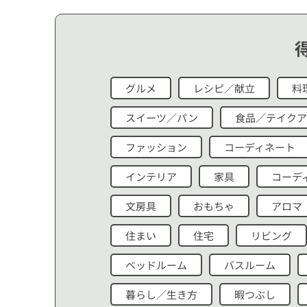
グルメ
レシピ／献立
料
スイーツ／パン
食品／テイクア
ファッション
コーディネート
インテリア
家具
コーデ
文房具
おもちゃ
アロマ
住まい
住宅
リビング
ベッドルーム
バスルーム
暮らし／生き方
暇つぶし