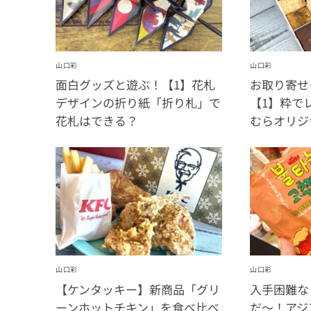
山口彩
山口彩
面白グッズと遊ぶ！【1】花札
お取り寄せ
デザインの折り紙「折り札」で
【1】粋で
花札はできる？
むらオリジ
山口彩
山口彩
【ケンタッキー】新商品「グリ
入手困難な
ーンホットチキン」を食べ比べ
だ〜！アジ