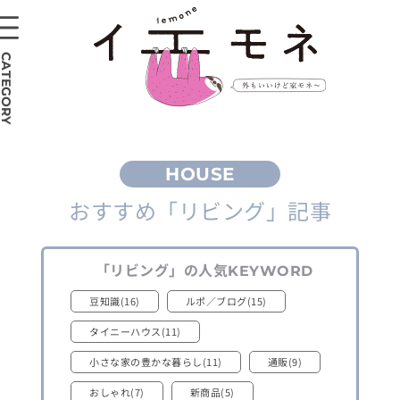
CATEGORY
おすすめ
「リビング」
記事
「リビング」
の人気
KEYWORD
豆知識(16)
ルポ／ブログ(15)
タイニーハウス(11)
小さな家の豊かな暮らし(11)
通販(9)
おしゃれ(7)
新商品(5)