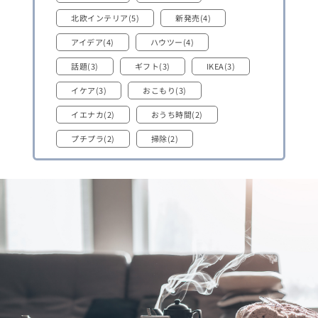
北欧インテリア(5)
新発売(4)
アイデア(4)
ハウツー(4)
話題(3)
ギフト(3)
IKEA(3)
イケア(3)
おこもり(3)
イエナカ(2)
おうち時間(2)
プチプラ(2)
掃除(2)