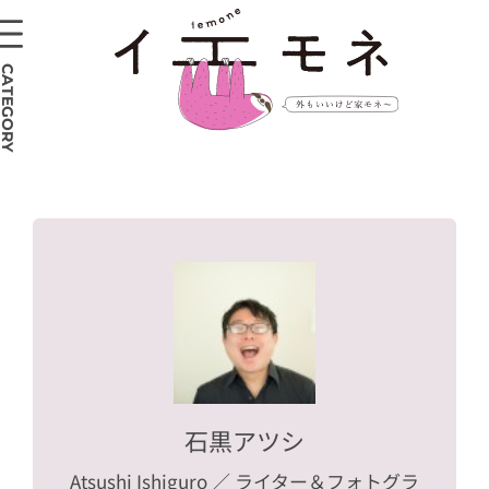
CATEGORY
石黒アツシ
Atsushi Ishiguro
／ ライター＆フォトグラ