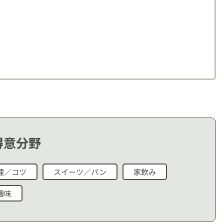
得意分野
理／コツ
スイーツ／パン
家飲み
趣味