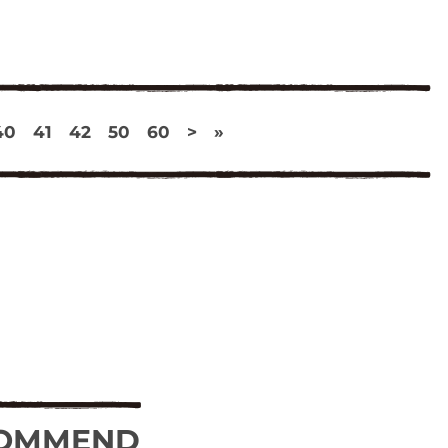
40
41
42
50
60
>
»
OMMEND