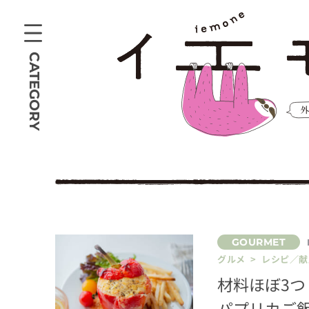
CATEGORY
グルメ > レシピ／献
材料ほぼ3
パプリカご