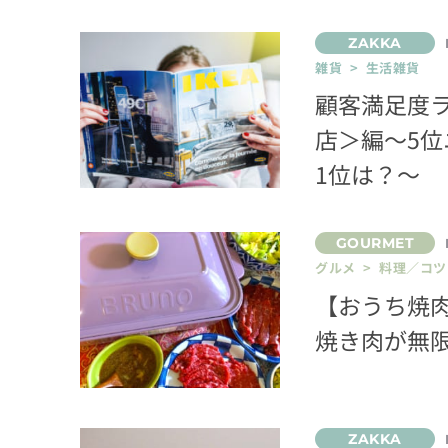
雑貨 > 生活雑貨
顧客満足度
店＞編〜5位
1位は？〜
グルメ > 料理／コツ
【おうち焼
焼き肉が無