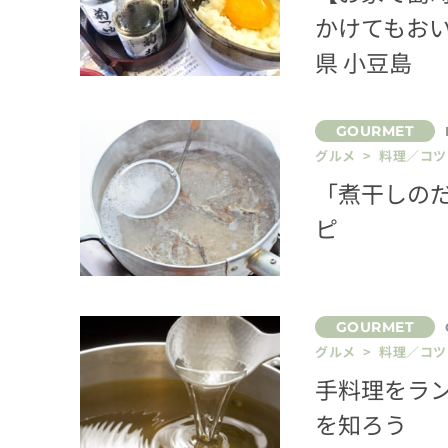
かけてもお
県 小豆島
グルメ > 料理／コツ
「煮干しの
ピ
グルメ > 料理／コツ
手料理をラ
を知ろう