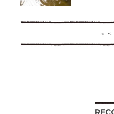
«
<
REC