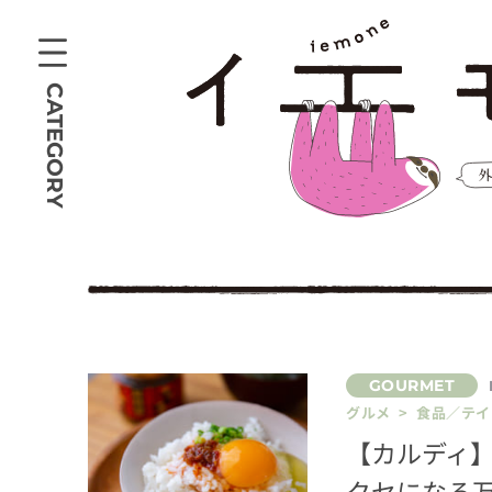
CATEGORY
グルメ > 食品／テ
【カルディ】
クセになる