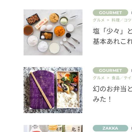
グルメ > 料理／コツ
塩「少々」
基本あれこ
グルメ > 食品／テ
幻のお弁当と
みた！