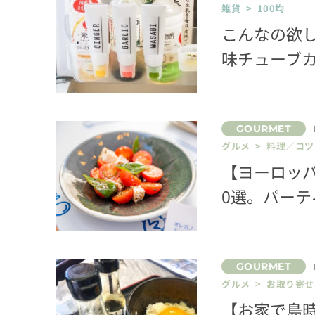
雑貨 > 100均
こんなの欲
味チューブ
グルメ > 料理／コツ
【ヨーロッ
0選。パーテ
グルメ > お取り寄せ
【お家で島