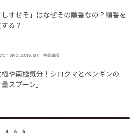
さしすせそ」はなぜその順番なの？順番を
敗する？
林美由紀
OCT 3RD, 2019. BY
北極や南極気分！シロクマとペンギンの
計量スプーン」
<
3
4
5