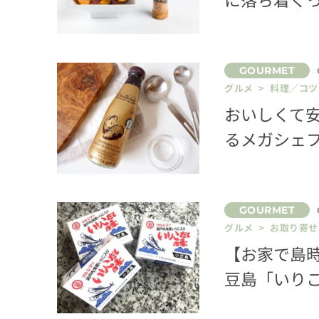
グルメ > 料理／コツ
おいしくて
るメガシェ
グルメ > お取り寄せ
【お家で島
豆島「いりこ