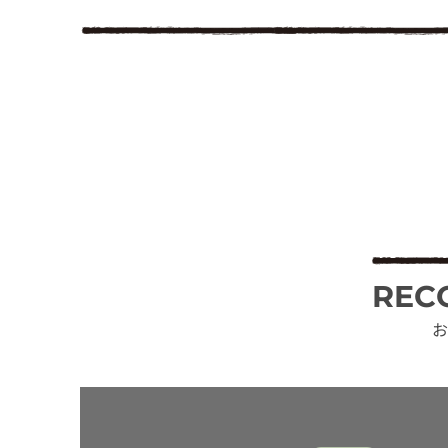
REC
お