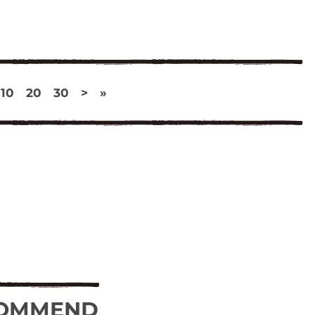
10
20
30
>
»
OMMEND