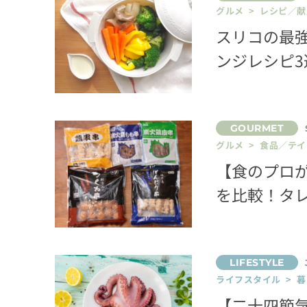
グルメ > レシピ／献
スリコの最
ンジレシピ3
グルメ > 食品／テ
【食のプロ
を比較！タ
ライフスタイル > 
【二十四節気