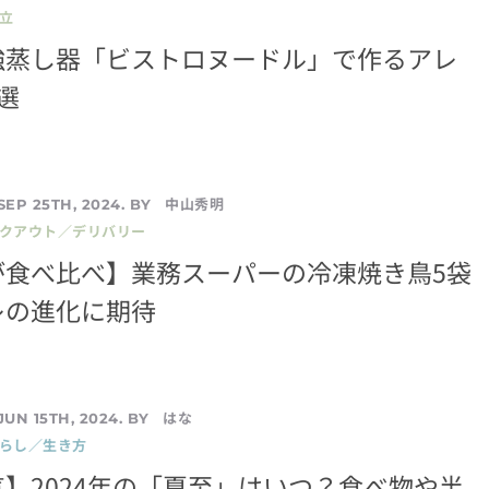
立
強蒸し器「ビストロヌードル」で作るアレ
選
中山秀明
SEP 25TH, 2024. BY
イクアウト／デリバリー
が食べ比べ】業務スーパーの冷凍焼き鳥5袋
レの進化に期待
はな
JUN 15TH, 2024. BY
暮らし／生き方
】2024年の「夏至」はいつ？食べ物や半