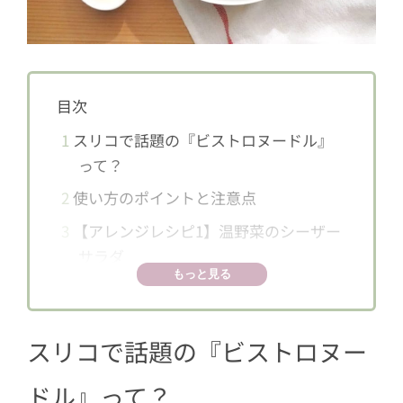
目次
1
スリコで話題の『ビストロヌードル』
って？
2
使い方のポイントと注意点
3
【アレンジレシピ1】温野菜のシーザー
サラダ
もっと見る
3.1
材料（1〜2人分）
3.2
作り方
スリコで話題の『ビストロヌー
4
【アレンジレシピ2】煮込み風ハンバー
グ
ドル』って？