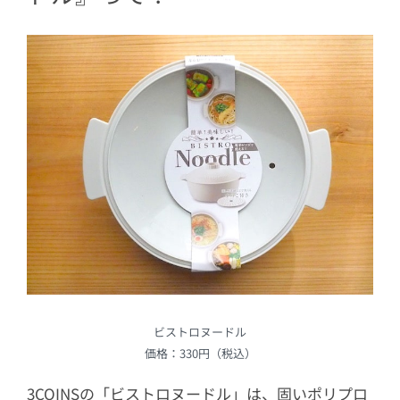
4.1
材料（3個分）
4.2
作り方
5
【アレンジレシピ3】メープル蒸しパン
5.1
材料
5.2
作り方
6
コスパ最強の蒸し器！
ビストロヌードル
価格：330円（税込）
3COINSの「ビストロヌードル」は、固いポリプロ