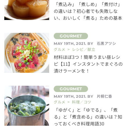
「煮込み」「煮しめ」「煮付け」
の違いは？初心者でも失敗しな
い、おいしく「煮る」ための基本
石黒アツシ
MAY 19TH, 2021. BY
グルメ > レシピ／献立
材料ほぼ3つ！簡単うまい昼レシ
ピ【11】インスタントでまぐろの
漬けラーメンを！
片桐仁香
MAY 19TH, 2021. BY
グルメ > 料理／コツ
「ゆがく」と「ゆでる」、「煮
る」と「煮含める」の違いは？知
っておくべき料理用語30