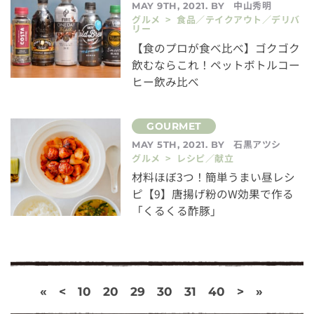
中山秀明
MAY 9TH, 2021. BY
グルメ > 食品／テイクアウト／デリバ
リー
【食のプロが食べ比べ】ゴクゴク
飲むならこれ！ペットボトルコー
ヒー飲み比べ
石黒アツシ
MAY 5TH, 2021. BY
グルメ > レシピ／献立
材料ほぼ3つ！簡単うまい昼レシ
ピ【9】唐揚げ粉のW効果で作る
「くるくる酢豚」
«
<
10
20
29
30
31
40
>
»