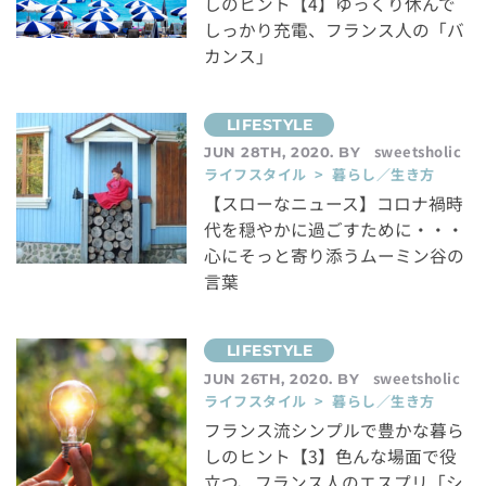
しのヒント【4】ゆっくり休んで
しっかり充電、フランス人の「バ
カンス」
sweetsholic
JUN 28TH, 2020. BY
ライフスタイル > 暮らし／生き方
【スローなニュース】コロナ禍時
代を穏やかに過ごすために・・・
心にそっと寄り添うムーミン谷の
言葉
sweetsholic
JUN 26TH, 2020. BY
ライフスタイル > 暮らし／生き方
フランス流シンプルで豊かな暮ら
しのヒント【3】色んな場面で役
立つ、フランス人のエスプリ「シ