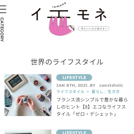
CATEGORY
世界のライフスタイル
sweetsholic
JAN 8TH, 2021. BY
ライフスタイル > 暮らし／生き方
フランス流シンプルで豊かな暮ら
しのヒント【8】エコなライフス
タイル「ゼロ・デシェット」