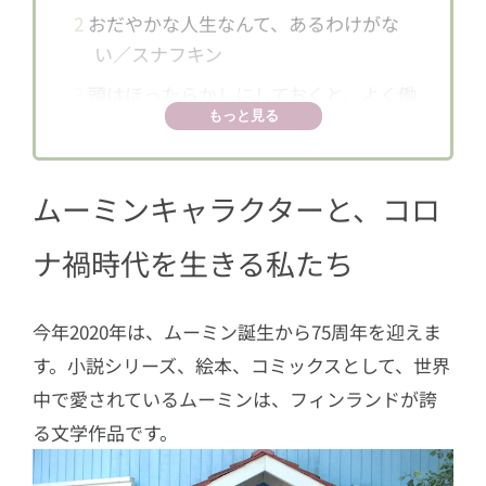
2
おだやかな人生なんて、あるわけがな
い／スナフキン
3
頭はほったらかしにしておくと、よく働
もっと見る
くものなんだ／ムーミンパパ
4
いつも希望を胸に生きるって、いいこ
とよ／リトルミイ
ムーミンキャラクターと、コロ
5
たまには変化も必要です／ムーミンマ
ナ禍時代を生きる私たち
マ
6
だらしがないことも、時には役に立つ
今年2020年は、ムーミン誕生から75周年を迎えま
／ムーミントロール
す。小説シリーズ、絵本、コミックスとして、世界
7
フィンランドに興味をもったら・・・
中で愛されているムーミンは、フィンランドが誇
る文学作品です。