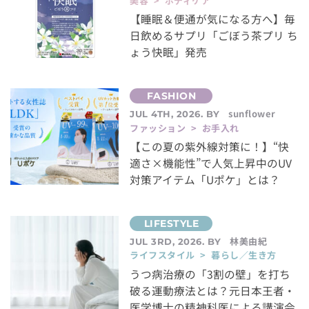
美容 > ボディケア
【睡眠＆便通が気になる方へ】毎
日飲めるサプリ「ごぼう茶プリ ち
ょう快眠」発売
sunflower
JUL 4TH, 2026. BY
ファッション > お手入れ
【この夏の紫外線対策に！】“快
適さ×機能性”で人気上昇中のUV
対策アイテム「Uポケ」とは？
林美由紀
JUL 3RD, 2026. BY
ライフスタイル > 暮らし／生き方
うつ病治療の「3割の壁」を打ち
破る運動療法とは？元日本王者・
医学博士の精神科医による講演会