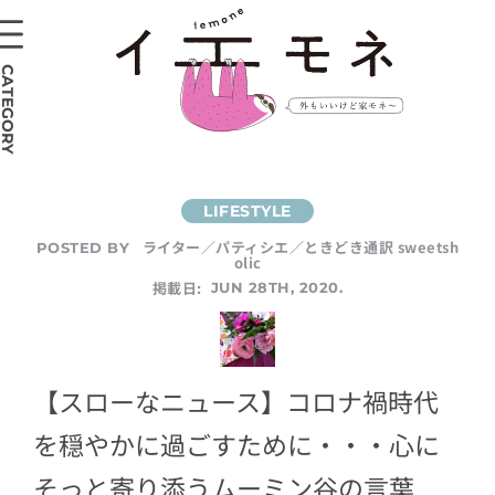
CATEGORY
ライター／パティシエ／ときどき通訳 sweetsh
POSTED BY
olic
掲載日:
JUN 28TH, 2020.
【スローなニュース】コロナ禍時代
を穏やかに過ごすために・・・心に
そっと寄り添うムーミン谷の言葉