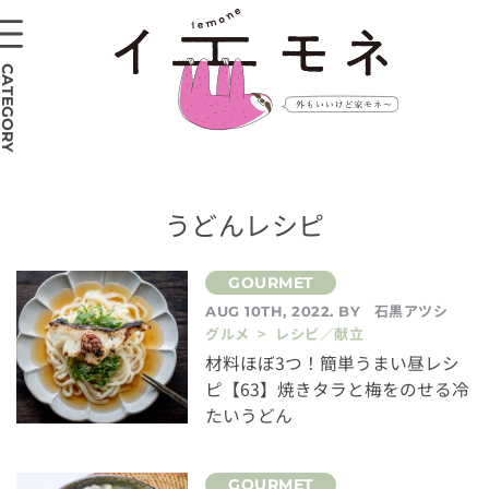
CATEGORY
うどんレシピ
石黒アツシ
AUG 10TH, 2022. BY
グルメ > レシピ／献立
材料ほぼ3つ！簡単うまい昼レシ
ピ【63】焼きタラと梅をのせる冷
たいうどん