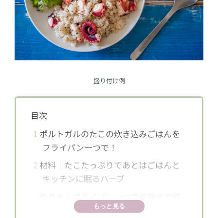
盛り付け例
目次
1
ポルトガルのたこの炊き込みごはんを
フライパン一つで！
2
材料｜たこたっぷりであとはごはんと
キッチンに眠るハーブ
3
作り方｜フライパン一つで最後まで弱
もっと見る
火です！