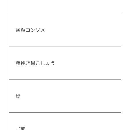
  顆粒コンソメ

  粗挽き黒こしょう

  塩

  ご飯
