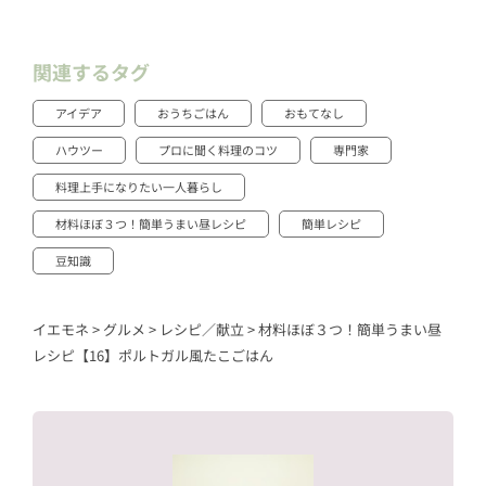
関連するタグ
アイデア
おうちごはん
おもてなし
ハウツー
プロに聞く料理のコツ
専門家
料理上手になりたい一人暮らし
材料ほぼ３つ！簡単うまい昼レシピ
簡単レシピ
豆知識
イエモネ
>
グルメ
>
レシピ／献立
>
材料ほぼ３つ！簡単うまい昼
レシピ【16】ポルトガル風たこごはん