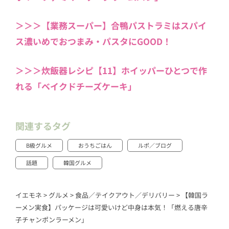
＞＞＞【業務スーパー】合鴨パストラミはスパイ
ス濃いめでおつまみ・パスタにGOOD！
＞＞＞炊飯器レシピ【11】ホイッパーひとつで作
れる「ベイクドチーズケーキ」
関連するタグ
B級グルメ
おうちごはん
ルポ／ブログ
話題
韓国グルメ
イエモネ
>
グルメ
>
食品／テイクアウト／デリバリー
>
【韓国ラ
ーメン実食】パッケージは可愛いけど中身は本気！「燃える唐辛
子チャンポンラーメン」