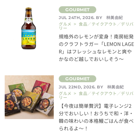
林美由紀
JUL 24TH, 2026. BY
グルメ > 食品／テイクアウト／デリバ
リー
規格外のレモンが変身！南房総発
のクラフトラガー「LEMON LAGE
R」はフレッシュなレモンと爽や
かなのど越しでおいしそう～
林美由紀
JUL 22ND, 2026. BY
グルメ > 食品／テイクアウト／デリバ
リー
【今夜は簡単贅沢】電子レンジ2
分でおいしい！おうちで和・洋・
韓の味わいの本格鰻ごはんが食べ
られるよ～！