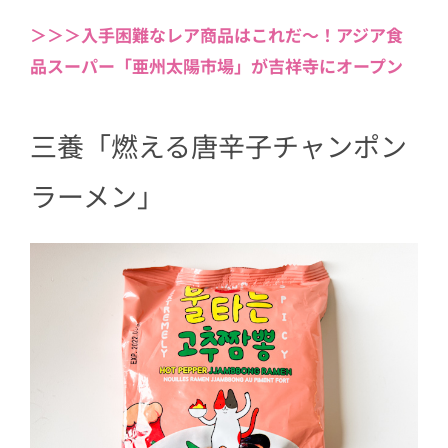
麺
＞＞＞入手困難なレア商品はこれだ〜！アジア食
6
パッケージは可愛いけど、中身は本格
品スーパー「亜州太陽市場」が吉祥寺にオープン
派韓国チャンポン
三養「燃える唐辛子チャンポン
ラーメン」