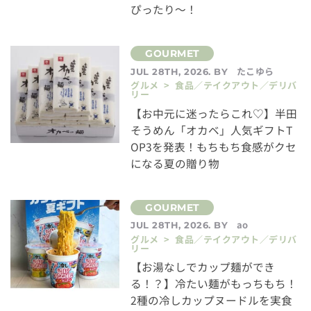
ぴったり～！
たこゆら
JUL 28TH, 2026. BY
グルメ > 食品／テイクアウト／デリバ
リー
【お中元に迷ったらこれ♡】半田
そうめん「オカベ」人気ギフトT
OP3を発表！もちもち食感がクセ
になる夏の贈り物
ao
JUL 28TH, 2026. BY
グルメ > 食品／テイクアウト／デリバ
リー
【お湯なしでカップ麺ができ
る！？】冷たい麺がもっちもち！
2種の冷しカップヌードルを実食