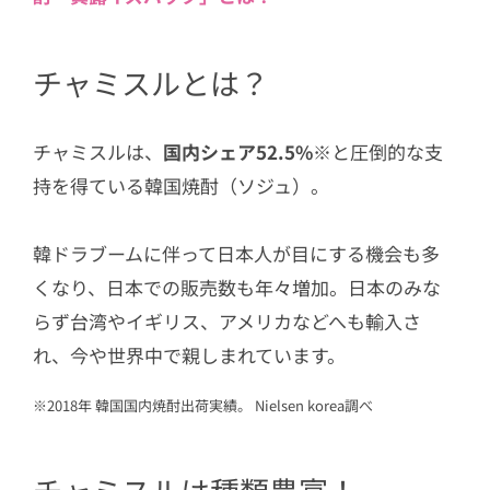
3.6
ピーチ【NEW】
4
【お酒が苦手な人向け】チャミスルの
チャミスルとは？
飲み方アレンジ
4.1
ソーダ割り
チャミスルは、
国内シェア52.5%※
と圧倒的な支
4.2
紅茶割り
持を得ている韓国焼酎（ソジュ）。
5
初心者には「チャミスルトクトク」も
韓ドラブームに伴って日本人が目にする機会も多
おすすめ
くなり、日本での販売数も年々増加。日本のみな
6
缶タイプの「チャミボール」も新登
らず台湾やイギリス、アメリカなどへも輸入さ
場！
れ、今や世界中で親しまれています。
7
飲むだけじゃない！チャミスルの楽し
み方
※2018年 韓国国内焼酎出荷実績。 Nielsen korea調べ
7.1
チャミスルトルネードに挑戦【動
画付き】