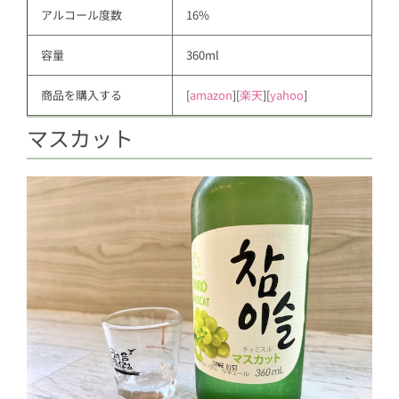
アルコール度数
16%
容量
360ml
商品を購入する
[
amazon
][
楽天
][
yahoo
]
マスカット