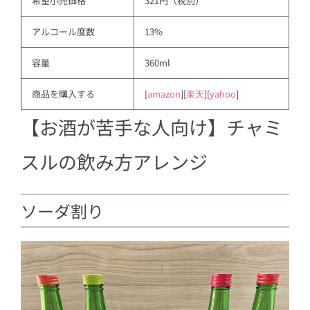
希望小売価格
321円（税別）
アルコール度数
13%
容量
360ml
商品を購入する
[
amazon
][
楽天
][
yahoo
]
【お酒が苦手な人向け】チャミ
スルの飲み方アレンジ
ソーダ割り