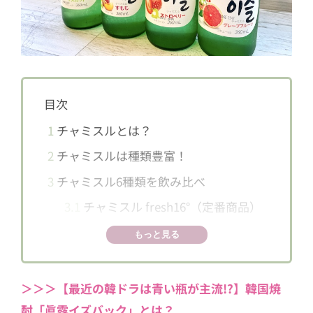
目次
1
チャミスルとは？
2
チャミスルは種類豊富！
3
チャミスル6種類を飲み比べ
3.1
チャミスル fresh16°（定番商品）
3.2
マスカット
もっと見る
3.3
すもも
3.4
ストロベリー
＞＞＞【最近の韓ドラは青い瓶が主流!?】韓国焼
3.5
グレープフルーツ
酎「眞露イズバック」とは？