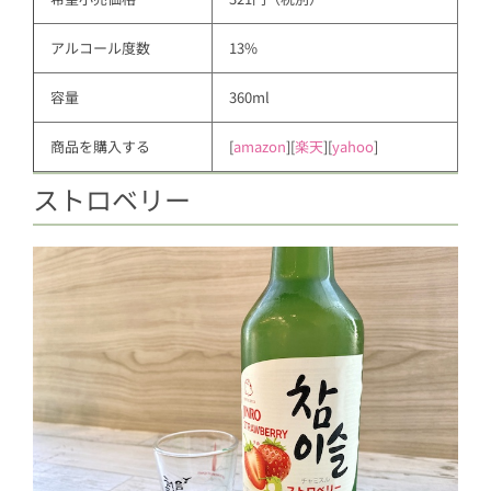
アルコール度数
13%
容量
360ml
商品を購入する
[
amazon
][
楽天
][
yahoo
]
ストロベリー