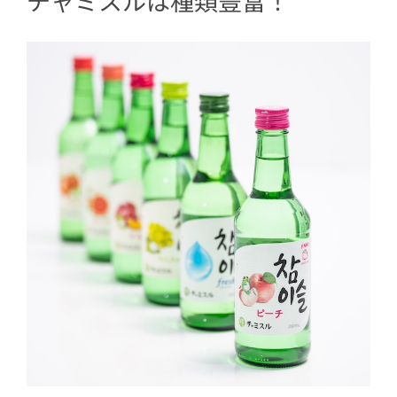
チャミスルは種類豊富！
7.2
スマホライトを当てるとより幻想
的に
8
チャミスルを楽しもう！