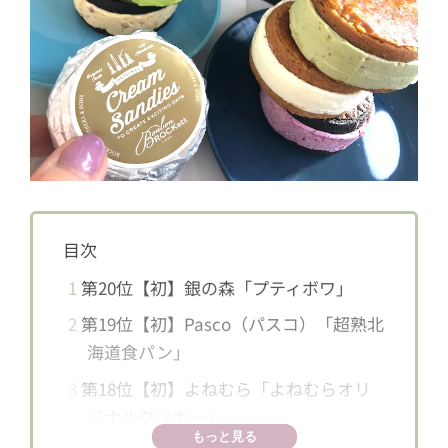
目次
1
第20位【初】銀の森「プティボワ」
2
第19位【初】Pasco（パスコ）「超熟北
海道食パン」
3
第18位【初】よねむら「よねむらオリ
ジナルクッキー」
もっと見る