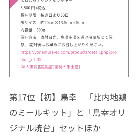
よねむらオリジナルクッキー
5,500 円 (税込)
賞味期限 製造日より30日
缶サイズ 約20cm×13.5cm×5cm
内容量 390g
保存方法 直射日光、高温多湿を避け冷暗所にて保
存、 開封後はお早めにお召し上がりください。
https://yonemura-ec.com/products/detail.php?pro
duct_id=35
[婦人画報
][
高島屋
][
接待の手土産
]
第17位【初】鳥幸 「比内地鶏
のミールキット」と「鳥幸オリ
ジナル焼台」セットほか