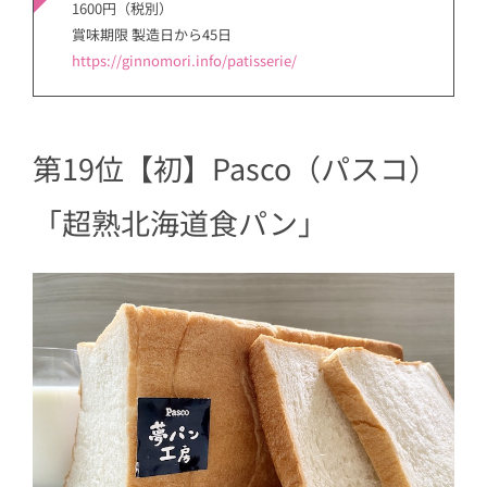
ド専門店 BonbonROCKett（ボンボ
1600円（税別）
ンロケット）】Cream Sandies
賞味期限 製造日から45日
https://ginnomori.info/patisserie/
18
第3位【初】ねこねこ食パン
19
第2位【初】toroa（トロア）「トロバ
タ」
第19位【初】Pasco（パスコ）
20
第1位【初】CHEESE WONDER（チー
ズワンダー）「CHEESE WONDER BLA
「超熟北海道食パン」
CK（チーズワンダーブラック）」