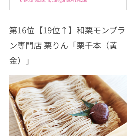
oriko.thebase.in/categories/4198250
第16位【19位↑】和栗モンブラ
ン専門店 栗りん「栗千本（黄
金）」