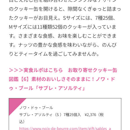
のクッキー缶を開けると、隙間なくぎゅっと詰まっ
たクッキーがお目見え。Sサイズには、7種25個、
Mサイズには11種類52個のクッキーが入っていま
す。さまざまな食感、お味を楽しむことができま
す。ナッツの豊かな食感を味わいながら、のんび
りとティータイムを過ごしてみませんか。
＞＞＞実食ルポはこちら お取り寄せクッキー缶
図鑑【6】素材のおいしさそのままに！ノワ・ド
ゥ・ブール「サブレ・アソルティ」
ノワ・ドゥ・ブール
サブレ・アソルティ（S ）7種25個入 ¥2,376（税
込）
https://www.noix-de-beurre.com/item/gift/sables_a