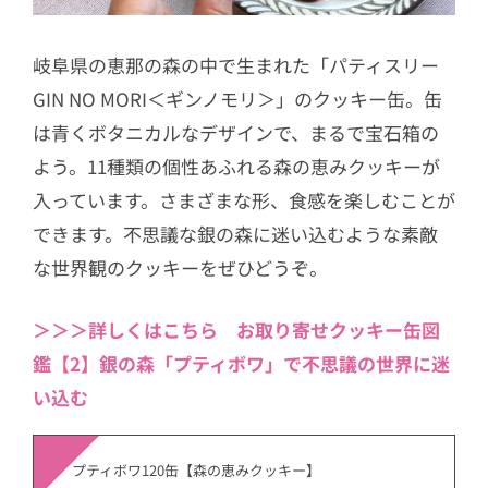
ムコウ」
岐阜県の恵那の森の中で生まれた「パティスリー
11
第10位【2位↓】【Mr. CHEESECAK
GIN NO MORI＜ギンノモリ＞」のクッキー缶。缶
E】Mr. CHEESECAKE with Cooler Bag
は青くボタニカルなデザインで、まるで宝石箱の
12
第9位【初】柏屋つちや「kasane – 初
よう。11種類の個性あふれる森の恵みクッキーが
夏 -」
入っています。さまざまな形、食感を楽しむことが
13
第8位【初】あじげん「サバチ」と
できます。不思議な銀の森に迷い込むような素敵
「ツナチ」
な世界観のクッキーをぜひどうぞ。
14
第7位【初】リンツ「リンドール」
15
第6位【初】サブレミッシェル「ケー
＞＞＞詳しくはこちら お取り寄せクッキー缶図
キサブレ ケーキ缶」
鑑【2】銀の森「プティボワ」で不思議の世界に迷
16
第5位【初】アンデルセン「 パン屋さ
い込む
んのパンダクッキー 」
17
第4位【3位↓】【神戸六甲バターサン
プティボワ120缶【森の恵みクッキー】