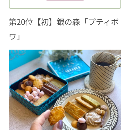
4
第17位【初】鳥幸 「比内地鶏のミー
ルキット」と「鳥幸オリジナル焼台」
セットほか
第20位【初】銀の森「プティボ
5
第16位【19位↑】和栗モンブラン専門
ワ」
店 栗りん「栗千本（黄金）」
6
第15位【初】センベイブラザーズ せ
んべい各種
7
第14位【初】 BUTTER STATE’s (バター
ステイツ)
8
第13位【初】ノワ・ドゥ・ブール「サ
ブレ・アソルティ」
9
第12位【5位↓】【カヌレ専門店 Dans l
a Poche】詰め合わせ 全種類制覇セ
ット（4つ入り）
10
第11位【初】乃し梅本舗佐藤屋「空ノ