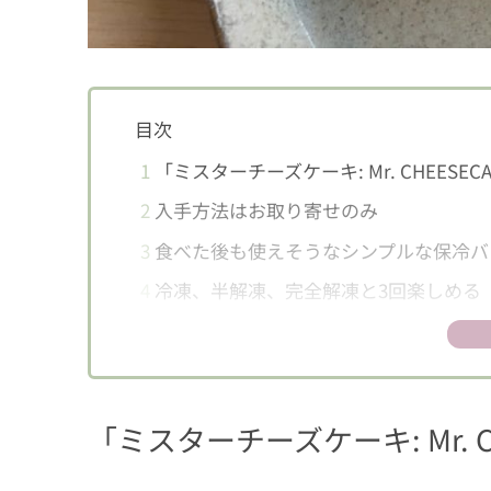
目次
1
「ミスターチーズケーキ: Mr. CHEESEC
2
入手方法はお取り寄せのみ
3
食べた後も使えそうなシンプルな保冷バ
4
冷凍、半解凍、完全解凍と3回楽しめる
5
実食！幻のミスターチーズケーキ
5.1
冷凍●この上なく贅沢なアイスケ
5.2
半解凍●異なる2つの食感が楽しめ
「ミスターチーズケーキ: Mr. C
5.3
完全解凍●香りと甘みを存分に堪