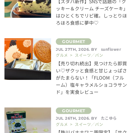
【スタバ新作】SNSで話題の「ク
ッキー＆クリーム チーズケーキ」
はひとくちでリピ確。しっとりほ
ろほろ食感に夢中♡
sunflower
JUL 27TH, 2026. BY
グルメ > スイーツ／パン
【売り切れ続出】見つけたら即買
い♡ザクッと食感と甘じょっぱさ
がたまらない！「FLOOM（フル
ーム）塩キャラメルショコラサン
ド」を実食レビュー
たこゆら
JUL 26TH, 2026. BY
グルメ > スイーツ／パン
【熱川バナナワニ園限定】「サク