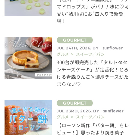
マドロップス」がバナナ味に♡可
愛い“熱川ばにお”缶入りで新登
場！
sunflower
JUL 24TH, 2026. BY
グルメ > スイーツ／パン
300台が即完売した「タルトタタ
ンチーズケーキ」が定番化！とろ
ける青森りんご×濃厚チーズがた
まらない♡
sunflower
JUL 23RD, 2026. BY
グルメ > スイーツ／パン
【ローソン新作「バター餅」をレ
ビュー！】思ったより焼き菓子