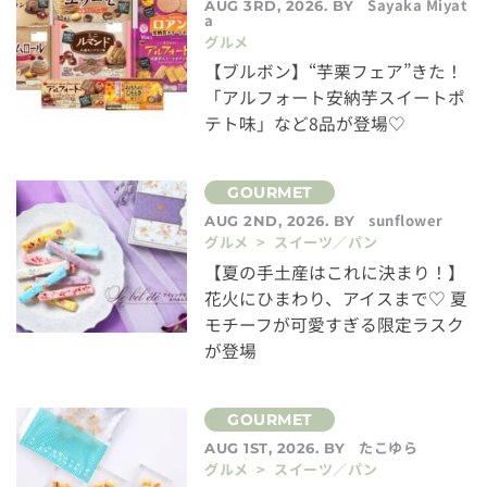
Sayaka Miyat
AUG 3RD, 2026. BY
a
グルメ
【ブルボン】“芋栗フェア”きた！
「アルフォート安納芋スイートポ
テト味」など8品が登場♡
sunflower
AUG 2ND, 2026. BY
グルメ > スイーツ／パン
【夏の手土産はこれに決まり！】
花火にひまわり、アイスまで♡ 夏
モチーフが可愛すぎる限定ラスク
が登場
たこゆら
AUG 1ST, 2026. BY
グルメ > スイーツ／パン