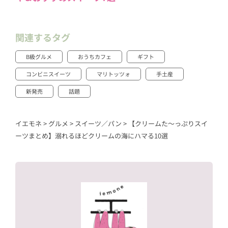
関連するタグ
B級グルメ
おうちカフェ
ギフト
コンビニスイーツ
マリトッツォ
手土産
新発売
話題
イエモネ
>
グルメ
>
スイーツ／パン
>
【クリームた〜っぷりスイ
ーツまとめ】溺れるほどクリームの海にハマる10選