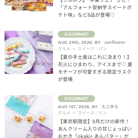
「アルフォート安納芋スイートポ
テト味」など8品が登場♡
sunflower
AUG 2ND, 2026. BY
グルメ > スイーツ／パン
【夏の手土産はこれに決まり！】
花火にひまわり、アイスまで♡ 夏
モチーフが可愛すぎる限定ラスク
が登場
たこゆら
AUG 1ST, 2026. BY
グルメ > スイーツ／パン
【東京駅限定】8月だけの新作！
あんクリーム入りの甘じょっぱい
おかき「okaki+ あんバター」が