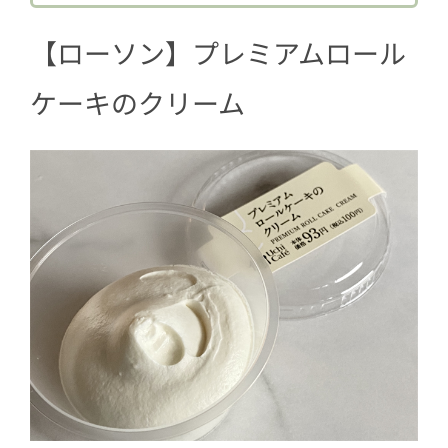
4
【シャトレーゼ】プレミアムカスター
ドシュー
【ローソン】プレミアムロール
5
【ローソンストア100】もこもっ(さつ
ケーキのクリーム
まいも)
6
【チーズケイベリィ TOKYO】熟成チー
ズケーキクラウン～フルーツ21年冬限
定Ver.～
7
【成寿庵】生どら焼
8
【Cow Cow Kitchen】ミルクパイ ピス
タチオ
9
【セブン-イレブン】マリトッツォ パ
ンプキン
10
【ファミリーマート】冷やして食べる
キャラメルクリームクロワッサン