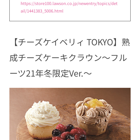
https://store100.lawson.co.jp/newentry/topics/det
ail/1441383_5006.html
【チーズケイベリィ TOKYO】熟
成チーズケーキクラウン～フル
ーツ21年冬限定Ver.～