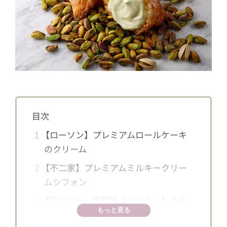
目次
1
【ローソン】プレミアムロールケーキ
のクリーム
2
【不二家】プレミアムミルキークリー
ムシフォン
3
【生クリーム専門店「ミルク」】まる
もっと見る
ごと生クリームケーキ