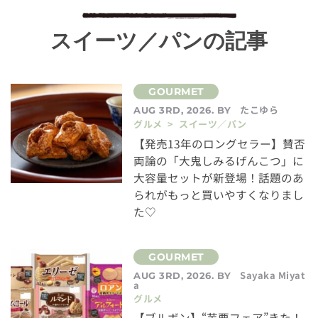
スイーツ／パンの記事
たこゆら
AUG 3RD, 2026. BY
グルメ > スイーツ／パン
【発売13年のロングセラー】賛否
両論の「大鬼しみるげんこつ」に
大容量セットが新登場！話題のあ
られがもっと買いやすくなりまし
た♡
Sayaka Miyat
AUG 3RD, 2026. BY
a
グルメ
【ブルボン】“芋栗フェア”きた！