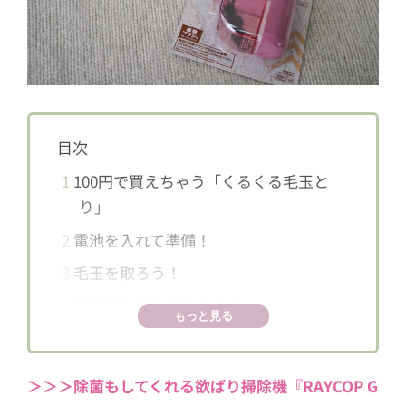
目次
1
100円で買えちゃう「くるくる毛玉と
り」
2
電池を入れて準備！
3
毛玉を取ろう！
4
靴下でも試してみます！
もっと見る
5
お手入れも簡単
＞＞＞除菌もしてくれる欲ばり掃除機『RAYCOP G