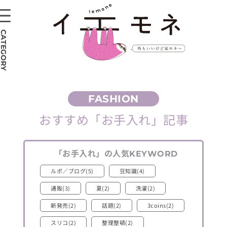
CATEGORY
おすすめ
「お手入れ」
記事
「お手入れ」
の人気
KEYWORD
ルポ／ブログ(5)
豆知識(4)
通販(3)
夏(2)
洗濯(2)
新発売(2)
話題(2)
3coins(2)
スリコ(2)
整理整頓(2)