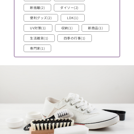
断捨離(2)
ダイソー(2)
便利グッズ(2)
LDK(1)
UV対策(1)
収納(1)
新商品(1)
生活雑貨(1)
四季の行事(1)
専門家(1)