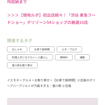
均収納まで
＞＞＞【現地ルポ】初出店続々！「渋谷 東急フー
ドショー」デリゾーン54ショップの厳選10店
関連するタグ
おしゃれ
お家で島時間
ルポ／ブログ
料理上手になりたい一人暮らし
調味料
通販
香川県お取り寄せ
イエモネ
>
グルメ
>
お取り寄せ
>
【お家で島時間】小豆島のオリ
ーブハーブソルトが万能すぎる｜香川県 小豆島