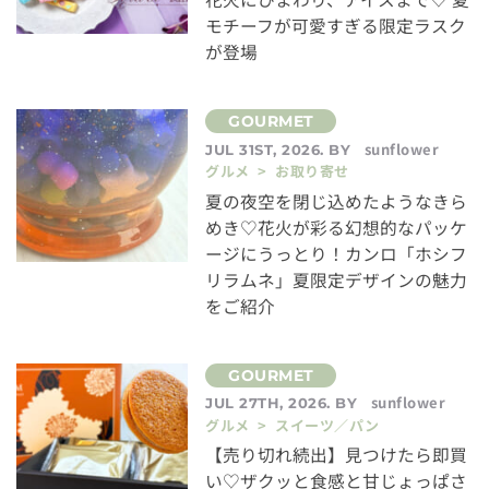
モチーフが可愛すぎる限定ラスク
が登場
sunflower
JUL 31ST, 2026. BY
グルメ > お取り寄せ
夏の夜空を閉じ込めたようなきら
めき♡花火が彩る幻想的なパッケ
ージにうっとり！カンロ「ホシフ
リラムネ」夏限定デザインの魅力
をご紹介
sunflower
JUL 27TH, 2026. BY
グルメ > スイーツ／パン
【売り切れ続出】見つけたら即買
い♡ザクッと食感と甘じょっぱさ