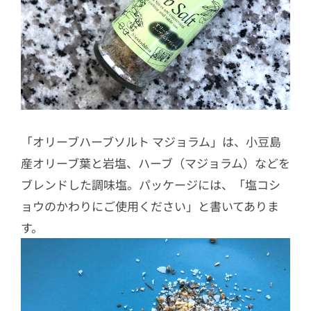
グ
9
おすすめ度 ★★★☆☆オクラの豚巻
き
10
おすすめ度 ☆☆☆☆☆スイカ
11
おすすめ度 ★☆☆☆☆イチジク
12
おすすめ度 ★★★★★ 生マッシュル
「オリーブハーブソルト マジョラム」は、小豆島
ーム
産オリーブ葉と岩塩、ハーブ（マジョラム）などを
13
おすすめ度 ★★★★★ 冷奴
ブレンドした調味塩。パッケージには、「塩コシ
ョウのかわりにご使用ください」と書いてありま
す。