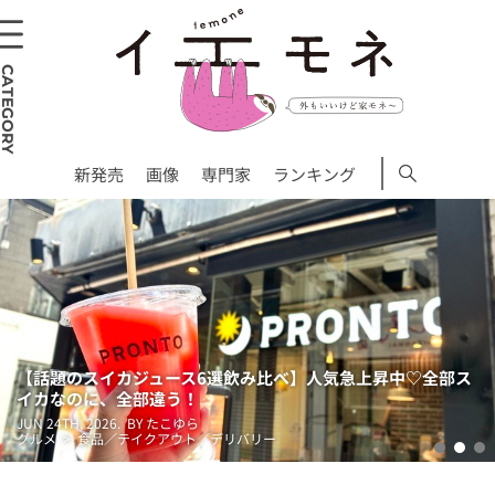
CATEGORY
新発売
画像
専門家
ランキング
【話題のスイカジュース6選飲み比べ】人気急上昇中♡全部ス
イカなのに、全部違う！
JUN 24TH, 2026.
BY たこゆら
グルメ > 食品／テイクアウト／デリバリー
1
2
3