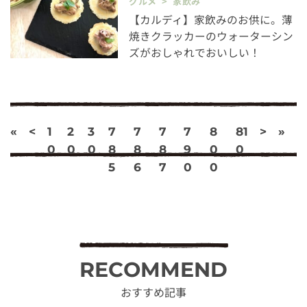
グルメ > 家飲み
【カルディ】家飲みのお供に。薄
焼きクラッカーのウォーターシン
ズがおしゃれでおいしい！
«
<
1
2
3
7
7
7
7
8
81
>
»
0
0
0
8
8
8
9
0
0
5
6
7
0
0
RECOMMEND
おすすめ記事