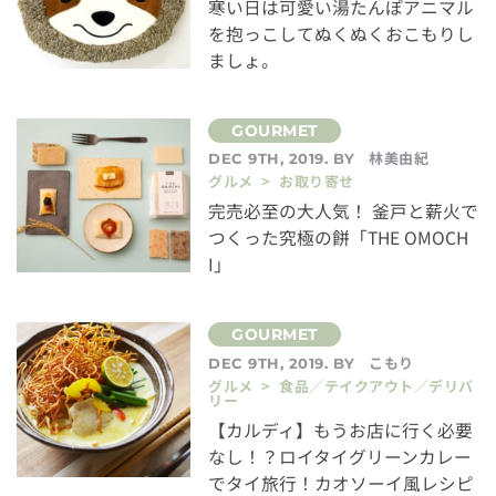
寒い日は可愛い湯たんぽアニマル
を抱っこしてぬくぬくおこもりし
ましょ。
林美由紀
DEC 9TH, 2019. BY
グルメ > お取り寄せ
完売必至の大人気！ 釜戸と薪火で
つくった究極の餅「THE OMOCH
I」
こもり
DEC 9TH, 2019. BY
グルメ > 食品／テイクアウト／デリバ
リー
【カルディ】もうお店に行く必要
なし！？ロイタイグリーンカレー
でタイ旅行！カオソーイ風レシピ