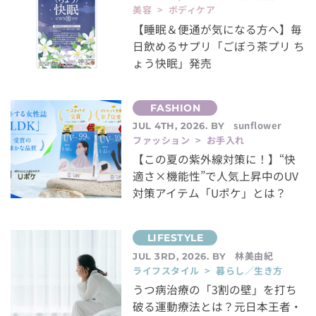
美容 > ボディケア
【睡眠＆便通が気になる方へ】毎
日飲めるサプリ「ごぼう茶プリ ち
ょう快眠」発売
sunflower
JUL 4TH, 2026. BY
ファッション > お手入れ
【この夏の紫外線対策に！】“快
適さ×機能性”で人気上昇中のUV
対策アイテム「Uポケ」とは？
林美由紀
JUL 3RD, 2026. BY
ライフスタイル > 暮らし／生き方
うつ病治療の「3割の壁」を打ち
破る運動療法とは？元日本王者・