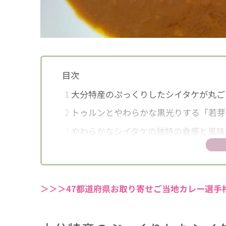
目次
1
大分特産のぷっくりしたシイタケが丸ご
2
トゥルンとやわらかな黒光りする「若芽
3
やわらかなシイタケの独特の食感と風味
＞＞＞47都道府県お取り寄せご当地カレー選手