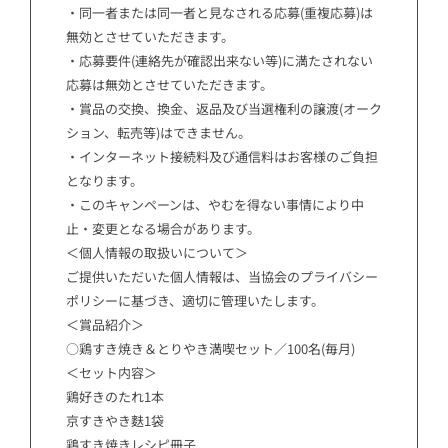
・同一者または同一者と見なされる応募(重複応募)は
無効とさせていただきます。
・応募要件(連絡先が確認出来ない等)に満たされない
応募は無効とさせていただきます。
・賞品の交換、換金、返品及び当選権利の譲渡(オーク
ション、転売等)はできません。
・インターネット接続料及び通信料はお客様のご負担
となります。
・このキャンペーンは、やむを得ない事情により中
止・変更となる場合があります。
＜個人情報の取扱いについて＞
ご提供いただいた個人情報は、当協会のプライバシー
ポリシーに基づき、適切に管理いたします。
＜賞品紹介＞
○鶏すき焼き＆とりやき満喫セット／100名(毎月)
＜セット内容＞
鶏好きのたれ1本
京すきやき麩1袋
鶏すき焼きレシピ冊子