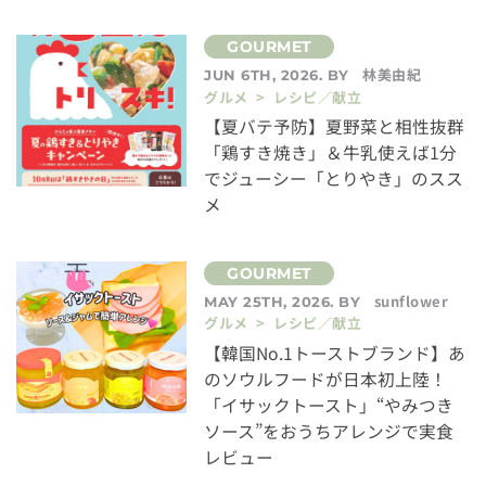
林美由紀
JUN 6TH, 2026. BY
グルメ > レシピ／献立
【夏バテ予防】夏野菜と相性抜群
「鶏すき焼き」＆牛乳使えば1分
でジューシー「とりやき」のスス
メ
sunflower
MAY 25TH, 2026. BY
グルメ > レシピ／献立
【韓国No.1トーストブランド】あ
のソウルフードが日本初上陸！
「イサックトースト」“やみつき
ソース”をおうちアレンジで実食
レビュー