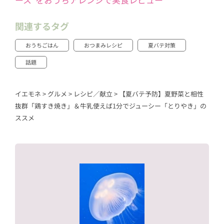
関連するタグ
おうちごはん
おつまみレシピ
夏バテ対策
話題
イエモネ
>
グルメ
>
レシピ／献立
>
【夏バテ予防】夏野菜と相性
抜群「鶏すき焼き」＆牛乳使えば1分でジューシー「とりやき」の
ススメ