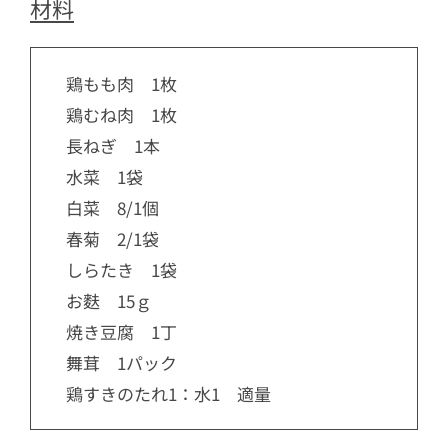
材料
鶏もも肉 1枚
鶏むね肉 1枚
長ねぎ 1本
水菜 1袋
白菜 8/1個
春菊 2/1袋
しらたき 1袋
お麩 15ｇ
焼き豆腐 1丁
舞茸 1パック
鶏すきのたれ1：水1 適量