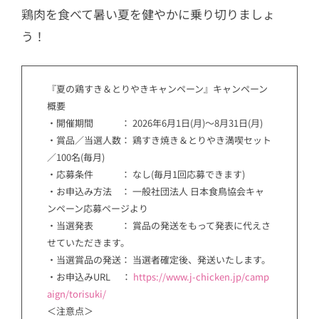
鶏肉を食べて暑い夏を健やかに乗り切りましょ
う！
『夏の鶏すき＆とりやきキャンペーン』キャンペーン
概要
・開催期間 ： 2026年6月1日(月)～8月31日(月)
・賞品／当選人数： 鶏すき焼き＆とりやき満喫セット
／100名(毎月)
・応募条件 ： なし(毎月1回応募できます)
・お申込み方法 ： 一般社団法人 日本食鳥協会キャ
ンペーン応募ページより
・当選発表 ： 賞品の発送をもって発表に代えさ
せていただきます。
・当選賞品の発送： 当選者確定後、発送いたします。
・お申込みURL ：
https://www.j-chicken.jp/camp
aign/torisuki/
＜注意点＞