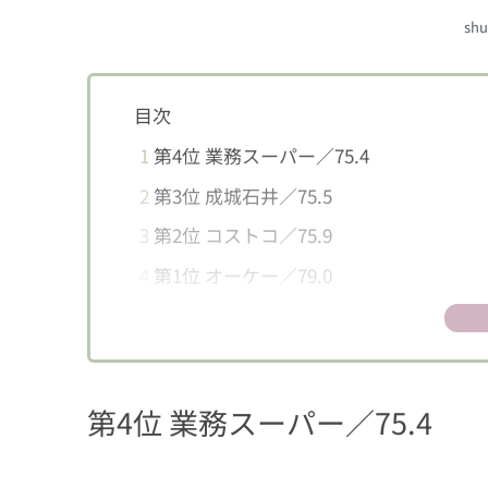
shu
目次
1
第4位 業務スーパー／75.4
2
第3位 成城石井／75.5
3
第2位 コストコ／75.9
4
第1位 オーケー／79.0
5
顧客満足度指数とは？
第4位 業務スーパー／75.4