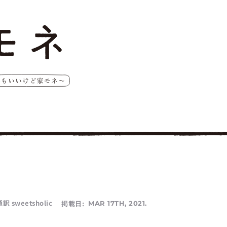
weetsholic
掲載日:
MAR 17TH, 2021.