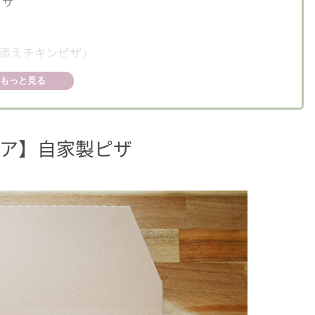
ピザ
添えチキンピザ」
のレモン添えチキンピザ」
もっと見る
トア】自家製ピザ