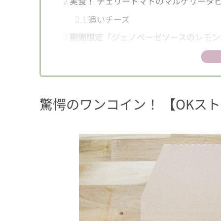
2
実食！ チェリートマトのマルゲリータ
2.1
追いチーズ
3
期間限定「ジェノベーゼソースのレモン
4
実食！ 期間限定「ジェノベーゼソース
驚愕のワンコイン！ 【OKス