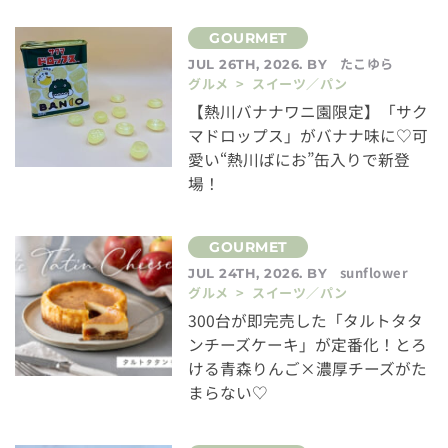
たこゆら
JUL 26TH, 2026. BY
グルメ > スイーツ／パン
【熱川バナナワニ園限定】「サク
マドロップス」がバナナ味に♡可
愛い“熱川ばにお”缶入りで新登
場！
sunflower
JUL 24TH, 2026. BY
グルメ > スイーツ／パン
300台が即完売した「タルトタタ
ンチーズケーキ」が定番化！とろ
ける青森りんご×濃厚チーズがた
まらない♡