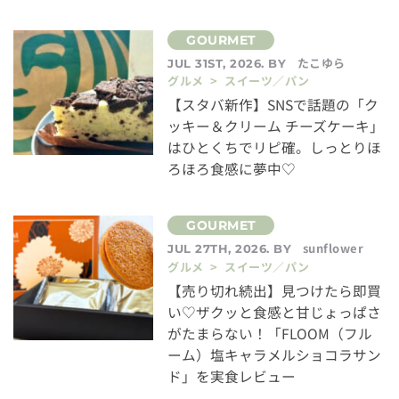
たこゆら
JUL 31ST, 2026. BY
グルメ > スイーツ／パン
【スタバ新作】SNSで話題の「ク
ッキー＆クリーム チーズケーキ」
はひとくちでリピ確。しっとりほ
ろほろ食感に夢中♡
sunflower
JUL 27TH, 2026. BY
グルメ > スイーツ／パン
【売り切れ続出】見つけたら即買
い♡ザクッと食感と甘じょっぱさ
がたまらない！「FLOOM（フル
ーム）塩キャラメルショコラサン
ド」を実食レビュー