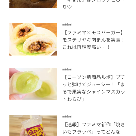
り♡
midori
【ファミマ×モスバーガー】
モステリヤキ肉まんを実食！
これは再現度高い…！
midori
【ローソン新商品ルポ】プチ
っと弾けてジューシー！「ま
るで果実なシャインマスカッ
トわらび」
midori
【速報】ファミマ新作「焼き
いもフラッペ」ってどんな