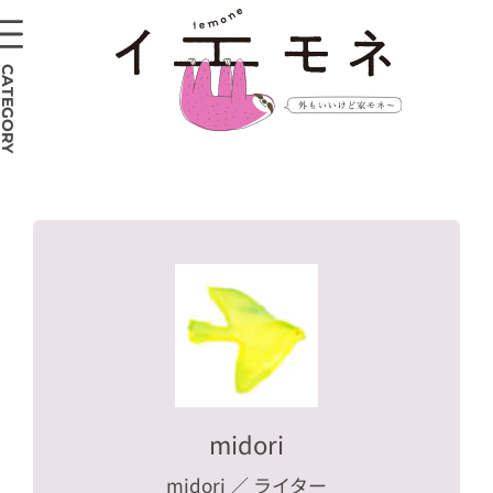
CATEGORY
midori
midori
／ ライター