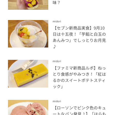
味？
midori
【セブン新商品実食】9月10
日は十五夜！「芋餡と白玉の
あんみつ」でしっとりお月見
♪
midori
【ファミマ新商品ルポ】ねっ
とり食感がやみつき！「紅は
るかのスイートポテトスティ
ック」
midori
【ローソンでピンク色のキュ
ートなパン発見♪】「はらも