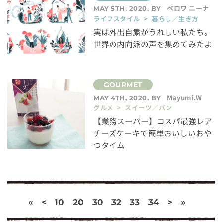
ベロワ ニーナ
MAY 5TH, 2020. BY
ライフスタイル > 暮らし／生き方
実は外出自粛がうれしい私たち。
世界の内向派の声を集めてみたよ
Mayumi.W
MAY 4TH, 2020. BY
グルメ > スイーツ／パン
【業務スーパー】コスパ最強レア
チーズケーキで簡単おいしいおや
つタイム
«
<
10
20
30
32
33
34
>
»