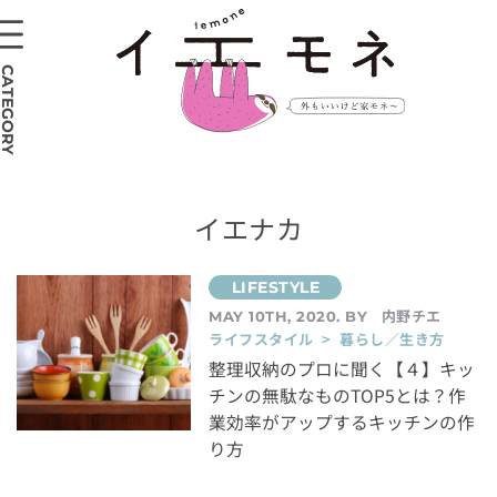
CATEGORY
イエナカ
内野チエ
MAY 10TH, 2020. BY
ライフスタイル > 暮らし／生き方
整理収納のプロに聞く【４】キッ
チンの無駄なものTOP5とは？作
業効率がアップするキッチンの作
り方