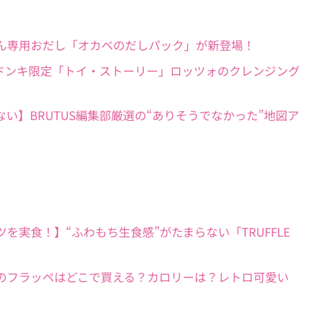
たり】そうめん専用おだし「オカベのだしパック」が新登場！
70枚分！ 】ドンキ限定「トイ・ストーリー」ロッツォのクレンジング
にもう迷わない】BRUTUS編集部厳選の“ありそうでなかった”地図ア
フドーナツを実食！】“ふわもち生食感”がたまらない「TRUFFLE
】コメダ珈琲のフラッペはどこで買える？カロリーは？レトロ可愛い