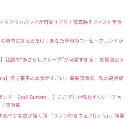
キッドソン】テイクアウトバッグが可愛すぎる！写真映えアイスを実食
おすすめ】3つの質問に答えるだけ！あなた専用のコーヒーブレンドが
ピケ カフェ】話題の“あざらしクレープ”が可愛すぎる！ 初夏限定メ
ternoon Tea】焼き菓子の本気がすごい！編集部満場一致の高評価
バ新ブランド「Godi Butters’」】ここでしか味わえない「チョ
！｜東京駅
】膨らまず爽やかな風が届く服 「ファン付きウェアfun-fan」新発