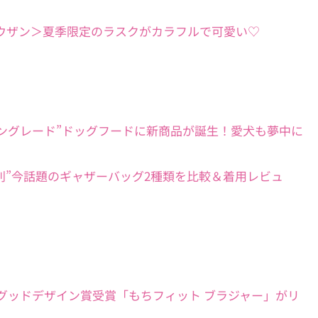
ZAN＜カフェオウザン＞夏季限定のラスクがカラフルで可愛い♡
00％ヒューマングレード”ドッグフードに新商品が誕生！愛犬も夢中に
愛いのに超便利”今話題のギャザーバッグ2種類を比較＆着用レビュ
0万枚突破】グッドデザイン賞受賞「もちフィット ブラジャー」がリ