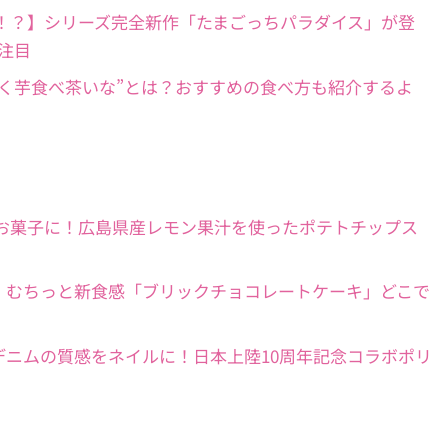
ルまで育てる！？】シリーズ完全新作「たまごっちパラダイス」が登
注目
お茶!?】“きく芋食べ茶いな”とは？おすすめの食べ方も紹介するよ
】地域特産をお菓子に！広島県産レモン果汁を使ったポテトチップス
トレンド!?】むちっと新食感「ブリックチョコレートケーキ」どこで
NC×YANUK】デニムの質感をネイルに！日本上陸10周年記念コラボポリ