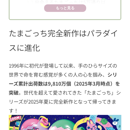
1.2
出会えるたまごっちは5万通り以
もっと見る
上！？
1.3
相性次第でいろんなシーンが！ド
キドキの「ツーしん」遊び
たまごっち完全新作はパラダイ
2
懐かしの“でっかいたまごっち”が復活
スに進化
3
“すぺしゃるレッスン”にしなこさんや
陣内智則さんなどが挑戦！
1996年に初代が登場して以来、手のひらサイズの
4
発売はいつ？どこで買える？気になる
世界で命を育む感覚が多くの人の心を掴み、
シリ
情報はこちら！
ーズ累計出荷数は9,810万個（2025年3月時点）を
突破
。世代を超えて愛されてきた「たまごっち」シ
リーズが2025年夏に完全新作となって帰ってきま
す！