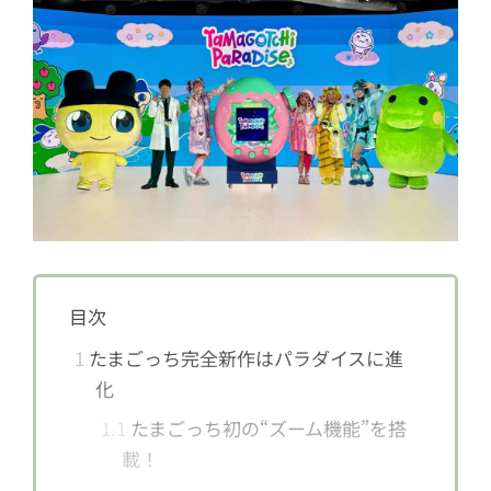
目次
1
たまごっち完全新作はパラダイスに進
化
1.1
たまごっち初の“ズーム機能”を搭
載！