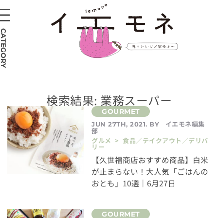
CATEGORY
検索結果: 業務スーパー
イエモネ編集
JUN 27TH, 2021. BY
部
グルメ > 食品／テイクアウト／デリバ
リー
【久世福商店おすすめ商品】白米
が止まらない！大人気「ごはんの
おとも」10選｜6月27日