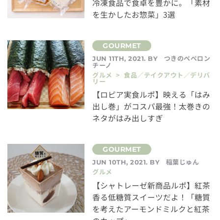
冷凍食品で食卓を豊かに。「素材
を生かしたお惣菜」3選
つきのペペロン
JUN 11TH, 2021. BY
チーノ
グルメ > 食品／テイクアウト／デリバ
リー
【ロピア実食ルポ】映える「はみ
出し巻」がコスパ最強！太巻きの
ネタがはみ出しすぎ
稲葉じゅん
JUN 10TH, 2021. BY
グルメ
【シャトレーゼ新商品ルポ】紅茶
香る低糖質スイーツだよ！「糖質
を考えたアーモンドミルクと紅茶