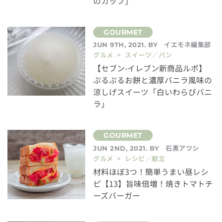
のカップ」
イエモネ編集部
JUN 9TH, 2021. BY
グルメ > スイーツ／パン
【セブン-イレブン新商品ルポ】
ぷるぷるお餅と濃厚バニラ風味の
涼しげスイーツ「白いわらびバニ
ラ」
石黒アツシ
JUN 2ND, 2021. BY
グルメ > レシピ／献立
材料ほぼ3つ！簡単うまい昼レシ
ピ【13】旨味倍増！焼きトマトチ
ーズバーガー