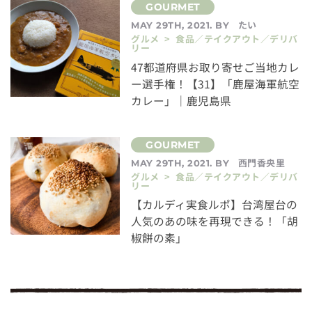
たい
MAY 29TH, 2021. BY
グルメ > 食品／テイクアウト／デリバ
リー
47都道府県お取り寄せご当地カレ
ー選手権！【31】「鹿屋海軍航空
カレー」｜鹿児島県
西門香央里
MAY 29TH, 2021. BY
グルメ > 食品／テイクアウト／デリバ
リー
【カルディ実食ルポ】台湾屋台の
人気のあの味を再現できる！「胡
椒餅の素」