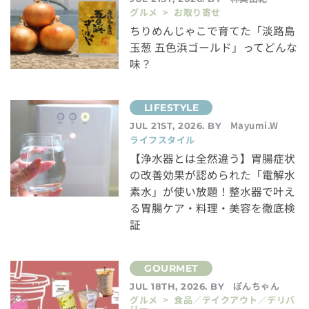
グルメ > お取り寄せ
ちりめんじゃこで育てた「淡路島
玉葱 五色浜ゴールド」ってどんな
味？
Mayumi.W
JUL 21ST, 2026. BY
ライフスタイル
【浄水器とは全然違う】胃腸症状
の改善効果が認められた「電解水
素水」が使い放題！整水器で叶え
る胃腸ケア・料理・美容を徹底検
証
ぽんちゃん
JUL 18TH, 2026. BY
グルメ > 食品／テイクアウト／デリバ
リー