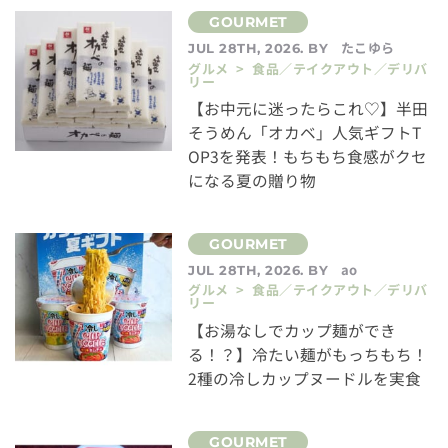
たこゆら
JUL 28TH, 2026. BY
グルメ > 食品／テイクアウト／デリバ
リー
【お中元に迷ったらこれ♡】半田
そうめん「オカベ」人気ギフトT
OP3を発表！もちもち食感がクセ
になる夏の贈り物
ao
JUL 28TH, 2026. BY
グルメ > 食品／テイクアウト／デリバ
リー
【お湯なしでカップ麺ができ
る！？】冷たい麺がもっちもち！
2種の冷しカップヌードルを実食