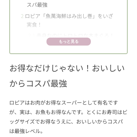
スパ最強
2
ロピア「魚萬海鮮はみ出し巻」をいざ
実食！
2.1
赤身なのにトロトロな本まぐろ！
もっと見る
ほどよい甘みが絶妙でおいしい
2.2
生サーモンは歯ごたえ抜群！ボリ
ュームがあってお腹も大満足
お得なだけじゃない！おいしい
からコスパ最強
ロピアはお肉がお得なスーパーとして有名です
が、実は、お魚もお得なんです。とくにお寿司はビ
ッグサイズでお得なうえに、おいしいからコスパ
は最強レベル。