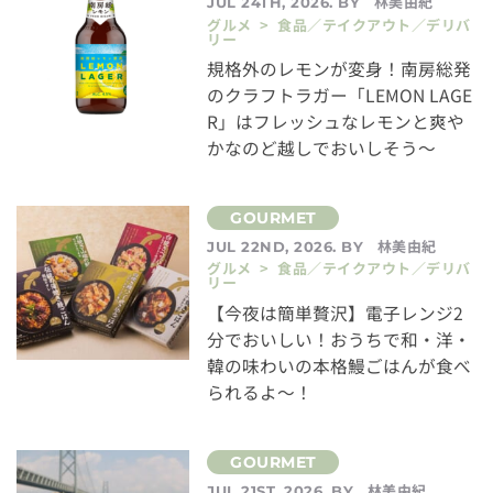
林美由紀
JUL 24TH, 2026. BY
グルメ > 食品／テイクアウト／デリバ
リー
規格外のレモンが変身！南房総発
のクラフトラガー「LEMON LAGE
R」はフレッシュなレモンと爽や
かなのど越しでおいしそう～
林美由紀
JUL 22ND, 2026. BY
グルメ > 食品／テイクアウト／デリバ
リー
【今夜は簡単贅沢】電子レンジ2
分でおいしい！おうちで和・洋・
韓の味わいの本格鰻ごはんが食べ
られるよ～！
林美由紀
JUL 21ST, 2026. BY