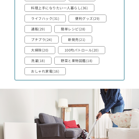
料理上手になりたい一人暮らし(36)
ライフハック(31)
便利グッズ(29)
通販(29)
簡単レシピ(28)
プチプラ(24)
新発売(21)
大掃除(20)
100均パトロール(20)
洗濯(18)
野菜と果物図鑑(18)
おしゃれ家電(16)