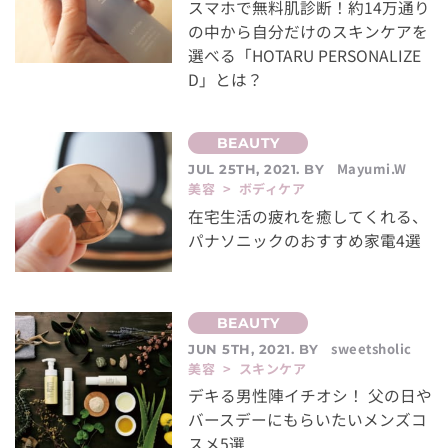
スマホで無料肌診断！約14万通り
の中から自分だけのスキンケアを
選べる「HOTARU PERSONALIZE
D」とは？
Mayumi.W
JUL 25TH, 2021. BY
美容 > ボディケア
在宅生活の疲れを癒してくれる、
パナソニックのおすすめ家電4選
sweetsholic
JUN 5TH, 2021. BY
美容 > スキンケア
デキる男性陣イチオシ！ 父の日や
バースデーにもらいたいメンズコ
スメ5選