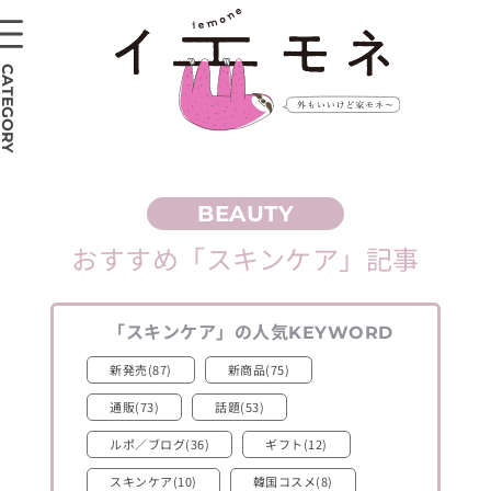
CATEGORY
おすすめ
「スキンケア」
記事
「スキンケア」
の人気
KEYWORD
新発売(87)
新商品(75)
通販(73)
話題(53)
ルポ／ブログ(36)
ギフト(12)
スキンケア(10)
韓国コスメ(8)