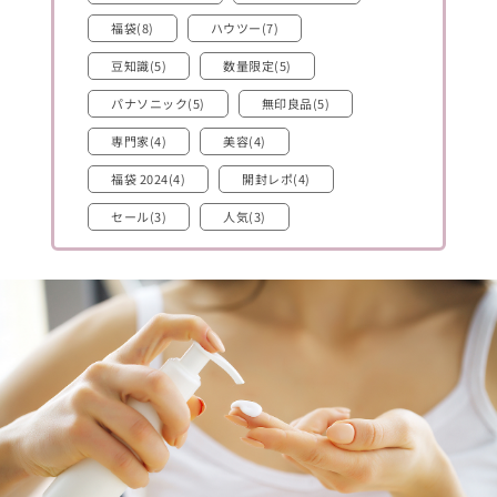
福袋(8)
ハウツー(7)
豆知識(5)
数量限定(5)
パナソニック(5)
無印良品(5)
専門家(4)
美容(4)
福袋 2024(4)
開封レポ(4)
セール(3)
人気(3)