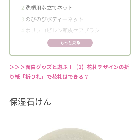
2
洗顔用泡立てネット
3
のびのびボディーネット
4
ポリプロピレン頭皮ケアブラシ
5
軽石
もっと見る
6
薬用入浴剤・レモングラスの香り
7
ホホバオイル
＞＞＞面白グッズと遊ぶ！【1】花札デザインの折
8
スウィートアーモンドオイル
り紙「折り札」で花札はできる？
9
保湿バーム
10
ほぐしテトラ
保湿石けん