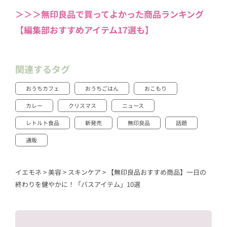
＞＞＞無印良品で買ってよかった商品ランキング
【編集部おすすめアイテム17選も】
関連するタグ
おうちカフェ
おうちごはん
おこもり
カレー
クリスマス
ニュース
レトルト食品
新発売
無印良品
話題
通販
イエモネ
>
美容
>
スキンケア
>
【無印良品おすすめ商品】一日の
終わりを健やかに！「バスアイテム」10選