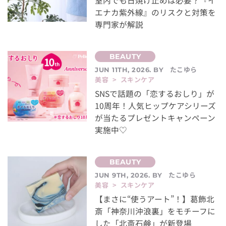
室内でも日焼け止めは必要？『イ
エナカ紫外線』のリスクと対策を
専門家が解説
たこゆら
JUN 11TH, 2026. BY
美容 > スキンケア
SNSで話題の「恋するおしり」が
10周年！人気ヒップケアシリーズ
が当たるプレゼントキャンペーン
実施中♡
たこゆら
JUN 9TH, 2026. BY
美容 > スキンケア
【まさに“使うアート”！】葛飾北
斎「神奈川沖浪裏」をモチーフに
した「北斎石鹸」が新登場